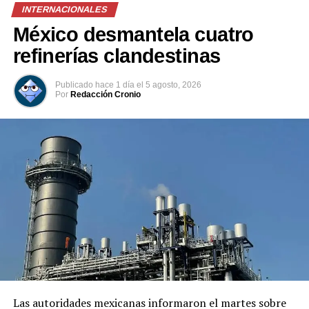
INTERNACIONALES
México desmantela cuatro
refinerías clandestinas
Comparte esto:
Publicado
hace 1 día
el
5 agosto, 2026
Por
Redacción Cronio
Facebook
X
Me gusta esto:
Relacionado
Las autoridades mexicanas informaron el martes sobre