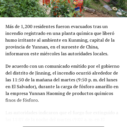
clandestina en un ducto de Pemex provocó una
explosión en 2019, en el estado de Hidalgo, dejando un
saldo de 137 personas fallecidas.
Más de 1,200 residentes fueron evacuados tras un
Comparte esto:
incendio registrado en una planta química que liberó
humo irritante al ambiente en Kunming, capital de la
Facebook
X
provincia de Yunnan, en el suroeste de China,
informaron este miércoles las autoridades locales.
Me gusta esto:
De acuerdo con un comunicado emitido por el gobierno
del distrito de Jinning, el incendio ocurrió alrededor de
las 11:50 de la mañana del martes (9:50 p. m. del lunes
en El Salvador), durante la carga de fósforo amarillo en
la empresa Yunnan Haoming de productos químicos
finos de fósforo.
Las autoridades indicaron que el fuego fue extinguido a
las 11:07 de la noche del martes (9:07 a. m. en El
Salvador) y que el incidente no dejó víctimas.