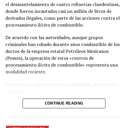
el desmantelamiento de cuatro refinerías clandestinas,
donde fueron incautados casi un millón de litros de
derivados ilegales, como parte de las acciones contra el
La OMS confirma cinco
El crucero afectado por el
procesamiento ilícito de combustible.
casos de hantavirus
brote de hantavirus llega al
7 mayo, 2026
final de su travesía
En «Internacionales»
18 mayo, 2026
De acuerdo con las autoridades, aunque grupos
En «Internacionales»
criminales han robado durante años combustible de los
ductos de la empresa estatal Petróleos Mexicanos
(Pemex), la operación de estos «centros de
procesamiento ilícito de combustible» representa una
modalidad reciente.
Crucero foco de hantavirus
La fiscalía no reportó personas detenidas durante los
se dirige a España y varios
operativos.
evacuados son
hospitalizados en Europa
Las plantas clandestinas fueron localizadas en los
CONTINUE READING
7 mayo, 2026
En «Internacionales»
estados de San Luis Potosí, Hidalgo y Morelos, en el
centro de México. Como parte de las intervenciones, las
autoridades incautaron combustible, contenedores y
RELATED TOPICS: