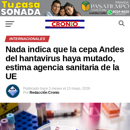
INTERNACIONALES
Nada indica que la cepa Andes
del hantavirus haya mutado,
estima agencia sanitaria de la
UE
Publicado
hace 3 meses
el
13 mayo, 2026
Por
Redacción Cronio