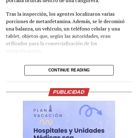
portaba ocultas dentro de una cangurera.
Comparte esto:
Tras la inspección, los agentes localizaron varias
porciones de metanfetamina. Además, se le decomisó
Facebook
X
una balanza, un vehículo, un teléfono celular y una
tablet, objetos que, según las autoridades, eran
Me gusta esto:
utilizados para la comercialización de los
estupefacientes.
Álvarez Ascencio fue capturado por el delito de tráfico
CONTINUE READING
ilícito de drogas y será puesto a disposición de las
autoridades judiciales correspondientes para enfrentar
el proceso penal.
PUBLICIDAD
La captura forma parte de las acciones de control que
mantiene la PNC en el departamento de La Libertad
para combatir el tráfico de estupefacientes.