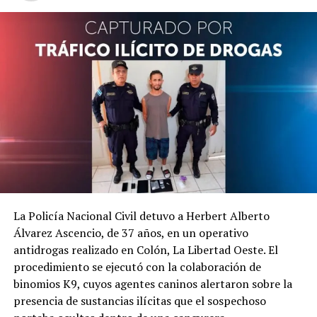
Los socorristas hallaron el cuerpo tendido sobre la vía
con múltiples lesiones. Debido a la gravedad del estado,
La Policía Nacional Civil detuvo a Herbert Alberto
no fue necesario su traslado a un centro hospitalario.
Álvarez Ascencio, de 37 años, en un operativo
antidrogas realizado en Colón, La Libertad Oeste. El
Las autoridades continúan investigando las causas
procedimiento se ejecutó con la colaboración de
exactas del siniestro. Este hecho se suma a otro
binomios K9, cuyos agentes caninos alertaron sobre la
accidente mortal de motocicleta registrado el sábado en
presencia de sustancias ilícitas que el sospechoso
Chalatenango.