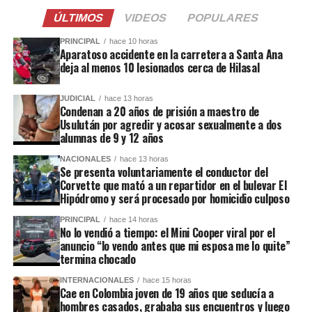
ÚLTIMOS
VIDEOS
POPULARES
PRINCIPAL
hace 10 horas
Aparatoso accidente en la carretera a Santa Ana
deja al menos 10 lesionados cerca de Hilasal
JUDICIAL
hace 13 horas
Condenan a 20 años de prisión a maestro de
Usulután por agredir y acosar sexualmente a dos
alumnas de 9 y 12 años
NACIONALES
hace 13 horas
Se presenta voluntariamente el conductor del
Corvette que mató a un repartidor en el bulevar El
Hipódromo y será procesado por homicidio culposo
PRINCIPAL
hace 14 horas
No lo vendió a tiempo: el Mini Cooper viral por el
anuncio “lo vendo antes que mi esposa me lo quite”
termina chocado
INTERNACIONALES
hace 15 horas
Cae en Colombia joven de 19 años que seducía a
hombres casados, grababa sus encuentros y luego