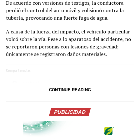
De acuerdo con versiones de testigos, la conductora
perdió el control del automóvil y colisionó contra la
tubería, provocando una fuerte fuga de agua.
A causa de la fuerza del impacto, el vehículo particular
volcó sobre la vía. Pese a lo aparatoso del accidente, no
se reportaron personas con lesiones de gravedad;
únicamente se registraron daños materiales.
Comparte esto:
Facebook
X
CONTINUE READING
La ceremonia, incluyó una oración y reflexión que
acompañaron el inicio de esta nueva etapa de gobierno.
Me gusta esto:
En su intervención, el Presidente de la Espriella, hizo
PUBLICIDAD
importantes anuncios en materia económica, salud,
lucha contra la corrupción, el servicio público y la
seguridad.