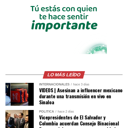
La participación del Vicepresidente Ulloa en este
histórico acto reafirma los lazos de amistad y
cooperación entre El Salvador y Colombia, así como la
voluntad de continuar fortaleciendo una agenda
bilateral orientada al desarrollo y bienestar de ambos
pueblos.
Comparte esto:
Facebook
X
LO MÁS LEÍDO
Me gusta esto:
INTERNACIONALES
hace 3 días
VIDEOS | Asesinan a influencer mexicano
durante una transmisión en vivo en
Sinaloa
POLÍTICA
hace 2 días
Vicepresidentes de El Salvador y
Colombia acuerdan Consejo Binacional