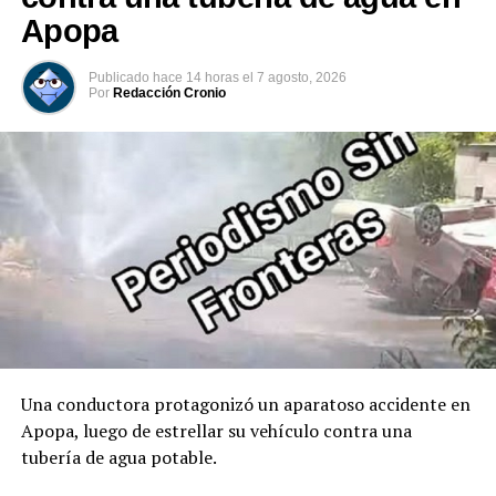
Banda Presidencial al nuevo Jefe de Estado, por parte
Apopa
del Presidente del Congreso, Honorio Henríquez;
marcando oficialmente el inicio de su mandato
Publicado
hace 14 horas
el
7 agosto, 2026
constitucional. Acto seguido, tomó juramento al José
Por
Redacción Cronio
Manuel Restrepo como Vicepresidente de Colombia.
00:00
00:32
Comparte esto:
Facebook
X
Me gusta esto:
Una conductora protagonizó un aparatoso accidente en
Apopa, luego de estrellar su vehículo contra una
tubería de agua potable.