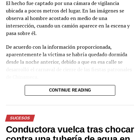
El hecho fue captado por una cámara de vigilancia
ubicada a pocos metros del lugar. En las imágenes se
observa al hombre acostado en medio de una
intersección, cuando un camión aparece en la escena y
pasa sobre él.
De acuerdo con la información proporcionada,
aparentemente la víctima se habría quedado dormida
desde la noche anterior, debido a que en esa calle se
desarrolló el carnaval de cierre de las fiestas patronales
de Chinameca.
Hasta el momento, el texto no proporciona información
CONTINUE READING
sobre el estado de salud del hombre ni sobre las
circunstancias posteriores al accidente.
SUCESOS
Reproductor
de
Conductora vuelca tras chocar
vídeo
Durante el acto solemne, se realizó la imposición de la
contra una tubería de agua en