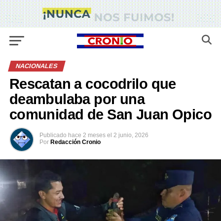
NACIONALES
Rescatan a cocodrilo que
deambulaba por una
comunidad de San Juan Opico
Publicado
hace 2 meses
el
2 junio, 2026
Por
Redacción Cronio