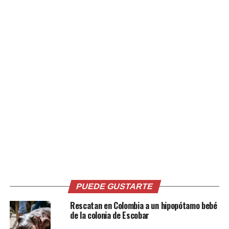
Relacionado
Especialistas del MARN,
Elementos de la División de
rescatan y liberan a 4 crías
Medio Ambiente rescataron
de cocodrilo y una garza azul
un cocodrilo que se
en Ahuachapán
encontraba en el interior de
20 julio, 2019
una vivienda en Usulután
En «Sucesos»
24 agosto, 2019
En «Nacionales»
PUEDE GUSTARTE
Rescatan en Colombia a un hipopótamo bebé
de la colonia de Escobar