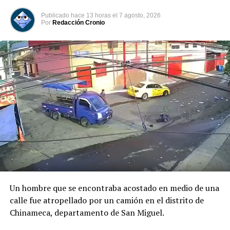
Publicado
hace 13 horas
el
7 agosto, 2026
Por
Redacción Cronio
Previo al acto protocolario, el Vicemandatario
salvadoreño, dialogó con el Presidente Abelardo de la
Espriella, a quien envió un afectuoso saludo de parte del
Presidente Bukele y expresó sus mejores deseos al
asumir esta nueva responsabilidad al frente de la nación
colombiana.
Un hombre que se encontraba acostado en medio de una
calle fue atropellado por un camión en el distrito de
Chinameca, departamento de San Miguel.