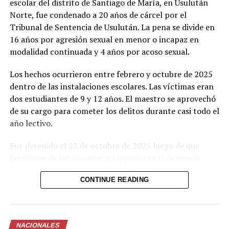
escolar del distrito de Santiago de María, en Usulután
Norte, fue condenado a 20 años de cárcel por el
Tribunal de Sentencia de Usulután. La pena se divide en
16 años por agresión sexual en menor o incapaz en
Capturan a «El Duende»,
modalidad continuada y 4 años por acoso sexual.
pandillero vinculado a varios
casos de homicidio y
Los hechos ocurrieron entre febrero y octubre de 2025
extorsión
dentro de las instalaciones escolares. Las víctimas eran
23 mayo, 2022
En «Nacionales»
dos estudiantes de 9 y 12 años. El maestro se aprovechó
de su cargo para cometer los delitos durante casi todo el
año lectivo.
RELATED TOPICS:
NACIONALES
Fue detenido el 22 de octubre de 2025 luego de que
UP NEXT
VIDEO: Causa indignación pelea de un anciano y un joven
familiares de las menores interpusieran la denuncia
con retraso mental que se pudo evitar
correspondiente. La Fiscalía General de la República
CONTINUE READING
presentó pruebas documentales, periciales y
DON'T MISS
Detienen a dos hermanos pandilleros por transportar
testimoniales que el tribunal valoró para determinar su
cocaína y marihuana
responsabilidad penal.
NACIONALES