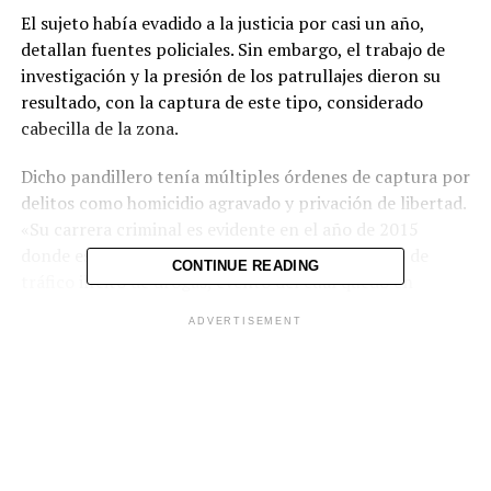
El sujeto había evadido a la justicia por casi un año,
detallan fuentes policiales. Sin embargo, el trabajo de
investigación y la presión de los patrullajes dieron su
resultado, con la captura de este tipo, considerado
cabecilla de la zona.
Dicho pandillero tenía múltiples órdenes de captura por
delitos como homicidio agravado y privación de libertad.
«Su carrera criminal es evidente en el año de 2015
donde es arrestado por primera vez por el delito de
CONTINUE READING
tráfico ilícito de drogas, evento del cual quedó en
libertad» detalla un informe.
ADVERTISEMENT
El Duende quedará a disposición del Juzgado
Especializado de San Salvador donde responderá ante la
justicia por sus graves delitos.