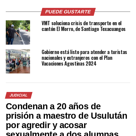
PUEDE GUSTARTE
VMT soluciona crisis de transporte en el
cantón El Morro, de Santiago Texacuangos
Gobierno está listo para atender a turistas
nacionales y extranjeros con el Plan
Vacaciones Agostinas 2024
Comparte esto:
JUDICIAL
Condenan a 20 años de
Facebook
X
prisión a maestro de Usulután
por agredir y acosar
sexualmente a dos alumnas