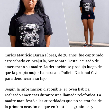
Hernández es el
conductor que causó el
accidente de tránsito
ocurrido sobre el
bulevar El Hipódromo,
en San Salvador.
Carlos Mauricio Durán Flores, de 20 años, fue capturado
García Hernández
este sábado en Acajutla, Sonsonate Oeste, acusado de
chocó contra un
amenazar a su madre. La detención se produjo luego de
motociclista que
que la propia mujer llamara a la Policía Nacional Civil
para denunciar a su hijo.
trabajaba como
repartidor y que falleció
Según la información disponible, el joven habría
realizado amenazas durante una llamada telefónica. La
en el lugar tras el
madre manifestó a las autoridades que no se trataba de
impacto.
la primera ocasión en que enfrentaba agresiones y