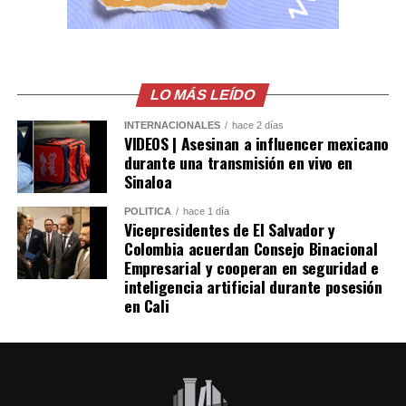
detectar las operaciones ilegales.
Las autoridades también señalaron que el robo de
combustible provocó pérdidas cercanas a los 530
millones de dólares para Pemex al cierre del segundo
LO MÁS LEÍDO
trimestre, cifra que representa un incremento del 20 %
INTERNACIONALES
hace 2 días
en comparación con el mismo período de 2025.
VIDEOS | Asesinan a influencer mexicano
durante una transmisión en vivo en
Como antecedente, recordaron que una toma
Sinaloa
clandestina en un ducto de Pemex provocó una
POLÍTICA
hace 1 día
explosión en 2019, en el estado de Hidalgo, dejando un
Vicepresidentes de El Salvador y
saldo de 137 personas fallecidas.
Colombia acuerdan Consejo Binacional
Empresarial y cooperan en seguridad e
inteligencia artificial durante posesión
Comparte esto:
en Cali
Facebook
X
Me gusta esto: