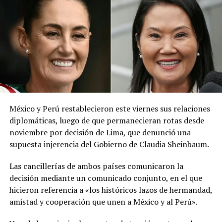
precauciones necesarias», publicó la institución en la
red social X.
El ministerio agregó que, pese a la presencia del polvo
del Sahara, se esperan lluvias durante los próximos días,
por lo que pidió a la población mantenerse atenta a la
información oficial sobre las condiciones
meteorológicas.
México y Perú restablecieron este viernes sus relaciones
Las autoridades reiteraron el llamado a consultar los
diplomáticas, luego de que permanecieran rotas desde
canales oficiales del MARN y adoptar las medidas de
noviembre por decisión de Lima, que denunció una
prevención necesarias para reducir los efectos de este
supuesta injerencia del Gobierno de Claudia Sheinbaum.
fenómeno atmosférico, especialmente entre las
personas con mayor riesgo de complicaciones de salud.
Las cancillerías de ambos países comunicaron la
decisión mediante un comunicado conjunto, en el que
Comparte esto:
hicieron referencia a «los históricos lazos de hermandad,
amistad y cooperación que unen a México y al Perú».
Facebook
X