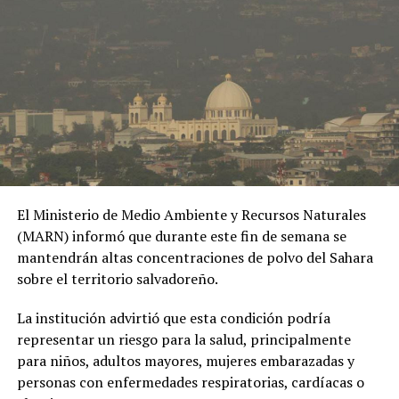
INSÓLITO: Mujer da a luz a 6
bebés en hospital
20 mayo, 2019
En «Virales»
RELATED TOPICS:
UP NEXT
El Ministerio de Medio Ambiente y Recursos Naturales
Capturan a diez salvadoreños cuando intentaban cruzar
(MARN) informó que durante este fin de semana se
hacia EE.UU
mantendrán altas concentraciones de polvo del Sahara
DON'T MISS
sobre el territorio salvadoreño.
Mujer asesina a su hijo de ocho meses como una
ofrenda al diablo
La institución advirtió que esta condición podría
representar un riesgo para la salud, principalmente
para niños, adultos mayores, mujeres embarazadas y
personas con enfermedades respiratorias, cardíacas o