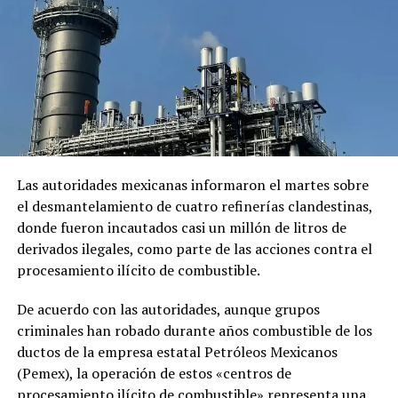
sentencia que el Gobierno mexicano considera ilegal.
El comunicado emitido por las cancillerías no ofreció
mayores detalles sobre el acuerdo para restablecer las
relaciones diplomáticas.
Sheinbaum también indicó que Chávez viajó a México en
un avión militar y calificó la entrega del salvoconducto
como «una acción de buena voluntad» de la presidenta
Las autoridades mexicanas informaron el martes sobre
Keiko Fujimori.
el desmantelamiento de cuatro refinerías clandestinas,
donde fueron incautados casi un millón de litros de
derivados ilegales, como parte de las acciones contra el
Comparte esto:
procesamiento ilícito de combustible.
Facebook
X
De acuerdo con las autoridades, aunque grupos
criminales han robado durante años combustible de los
Me gusta esto:
ductos de la empresa estatal Petróleos Mexicanos
(Pemex), la operación de estos «centros de
procesamiento ilícito de combustible» representa una