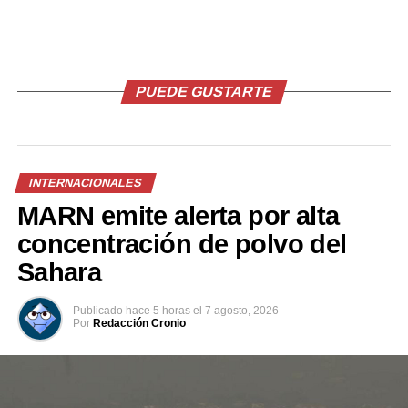
Me gusta esto:
PUEDE GUSTARTE
Relacionado
INTERNACIONALES
MARN emite alerta por alta
concentración de polvo del
Hombre armado mató a
Cuatro horas más tarde de
Sahara
cuatro personas e hirió a
enterarse que estaba
otras cinco al abrir fuego en
embarazada, da a luz a una
Publicado
hace 5 horas
el
7 agosto, 2026
un bar
bebita
Por
Redacción Cronio
6 octubre, 2019
21 agosto, 2021
En «Internacionales»
En «Internacionales»