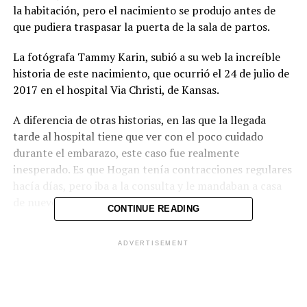
la habitación, pero el nacimiento se produjo antes de
que pudiera traspasar la puerta de la sala de partos.
La fotógrafa Tammy Karin, subió a su web la increíble
historia de este nacimiento, que ocurrió el 24 de julio de
2017 en el hospital Via Christi, de Kansas.
A diferencia de otras historias, en las que la llegada
tarde al hospital tiene que ver con el poco cuidado
durante el embarazo, este caso fue realmente
inesperado. Es que Hogan tenía contracciones regulares
hacía días, pero iba a la consulta y le mandaban a casa
de nuevo. Así, en tres ocasiones.
CONTINUE READING
Tuvo tantas falsas alarmas que temía no darse cuenta
ADVERTISEMENT
cuándo el verdadero momento llegara. «Perdí la fe en mi
capacidad para darme cuenta si estaba en verdadero
trabajo de parto o no», cuenta ahora que todo pasó.
Hasta pensó que deberían inducir el parto… Pero a las 2