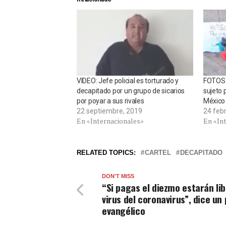
VIDEO: Jefe policial es torturado y
FOTOS –
decapitado por un grupo de sicarios
sujeto 
por poyar a sus rivales
México
22 septiembre, 2019
24 feb
En «Internacionales»
En «In
RELATED TOPICS:
CARTEL
DECAPITADO
DON'T MISS
“Si pagas el diezmo estarán lib
virus del coronavirus”, dice un
evangélico