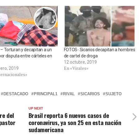
 Torturan y decapitan a un
FOTOS- Sicarios decapitan a hombres
por disputa entre cárteles en
de cartel de droga
12 octubre, 2019
En «Virales»
rero, 2019
ternacionales»
DESTACADO
PRINCIPAL1
RIVAL
SICARIOS
SUJETO
UP NEXT
re del
Brasil reporta 6 nuevos casos de
 pastor
coronavirus, ya son 25 en esta nación
sudamericana