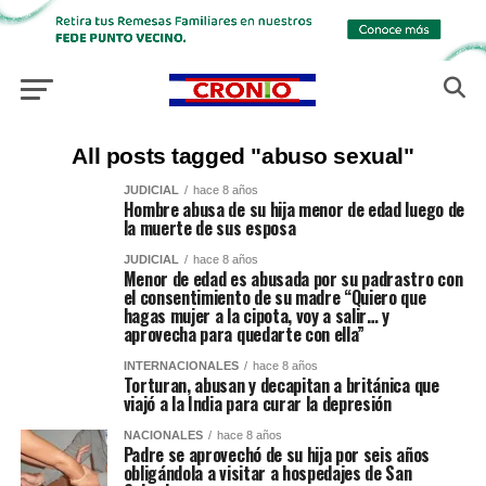
All posts tagged "abuso sexual"
JUDICIAL
hace 8 años
Hombre abusa de su hija menor de edad luego de
la muerte de sus esposa
JUDICIAL
hace 8 años
Menor de edad es abusada por su padrastro con
el consentimiento de su madre “Quiero que
hagas mujer a la cipota, voy a salir… y
aprovecha para quedarte con ella”
INTERNACIONALES
hace 8 años
Torturan, abusan y decapitan a británica que
viajó a la India para curar la depresión
NACIONALES
hace 8 años
Padre se aprovechó de su hija por seis años
obligándola a visitar a hospedajes de San