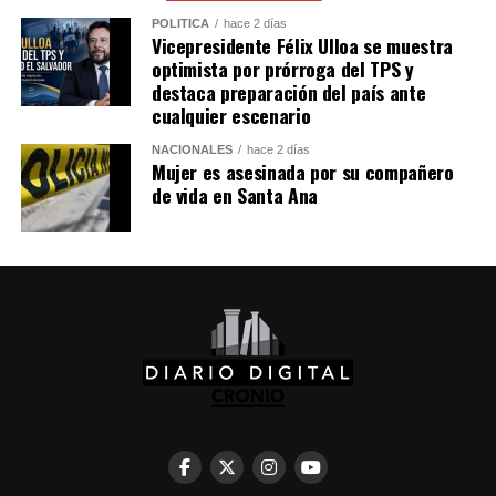
previsto realizarse este procedimiento desde hace
POLÍTICA
hace 2 días
tiempo o si tomó la decisión después de la eliminación
Vicepresidente Félix Ulloa se muestra
de Brasil en la Copa del Mundo. Lo cierto es que, según
optimista por prórroga del TPS y
destaca preparación del país ante
las imágenes difundidas, el jugador parece estar
cualquier escenario
satisfecho con su nueva apariencia.
NACIONALES
hace 2 días
Mujer es asesinada por su compañero
Comparte esto:
de vida en Santa Ana
Facebook
X
Me gusta esto: