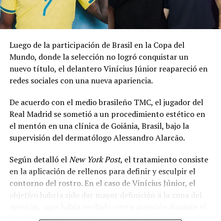
the ‘viking row’ to
Gianluigi
Donnarumma’s
Luego de la participación de Brasil en la Copa del
wedding
Mundo, donde la selección no logró conquistar un
nuevo título, el delantero Vinícius Júnior reapareció en
pic.twitter.com/HP6MLIDybX
redes sociales con una nueva apariencia.
De acuerdo con el medio brasileño TMC, el jugador del
— Sky Sports Premier
Real Madrid se sometió a un procedimiento estético en
League
el mentón en una clínica de Goiânia, Brasil, bajo la
(@SkySportsPL)
July
supervisión del dermatólogo Alessandro Alarcão.
25, 2026
Según detalló el
New York Post
, el tratamiento consiste
en la aplicación de rellenos para definir y esculpir el
contorno del rostro. En el caso de Vinícius Júnior, el
La celebración también contó con actuaciones
objetivo habría sido dar mayor definición a la zona del
musicales en vivo. Según medios especializados,
mentón, «que había recibido cierta atención durante el
participaron Sfera Ebbasta, referente del trap italiano, y
Mundial», indicó el medio estadounidense.
el cantante puertorriqueño Ozuna, quienes ofrecieron