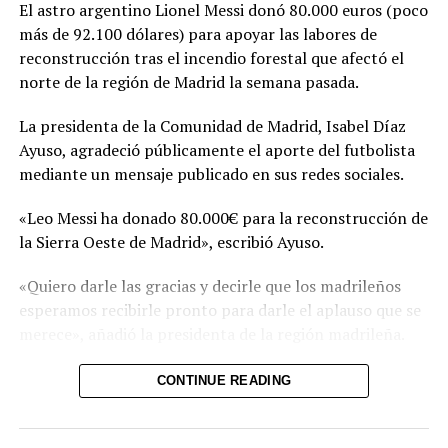
El astro argentino Lionel Messi donó 80.000 euros (poco
más de 92.100 dólares) para apoyar las labores de
Relacionado
reconstrucción tras el incendio forestal que afectó el
norte de la región de Madrid la semana pasada.
La presidenta de la Comunidad de Madrid, Isabel Díaz
Ayuso, agradeció públicamente el aporte del futbolista
mediante un mensaje publicado en sus redes sociales.
El Salvador y Kosovo
La FIFA multa a Serbia,
fortalecen su relación
Croacia y Arabia Saudita
«Leo Messi ha donado 80.000€ para la reconstrucción de
bilateral
8 diciembre, 2022
En «Internacionales -
30 marzo, 2026
la Sierra Oeste de Madrid», escribió Ayuso.
En «Principal»
deportes»
«Quiero darle las gracias y decirle que los madrileños
esperamos recibirle pronto para darle el aplauso que se
merece», añadió la presidenta de la región madrileña.
El incendio forestal que afectó el noroeste de la región
CONTINUE READING
Sorteo en honor al Ballet
de Madrid arrasó 27.000 hectáreas y dejó a más de
Nacional de El Salvador
50.000 personas afectadas entre evacuados y
3 noviembre, 2021