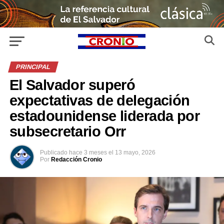
PRINCIPAL
El Salvador superó
expectativas de delegación
estadounidense liderada por
subsecretario Orr
Publicado
hace 3 meses
el
13 mayo, 2026
Por
Redacción Cronio