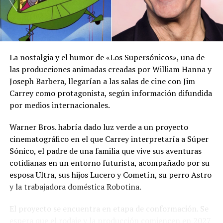
cuál será su mensaje al regresar a Washington: «Voy a
información oficial sobre las condiciones
volver a Estados Unidos y contarles a la industria de
meteorológicas.
capital de riesgo y al resto del Gobierno todo sobre las
Las autoridades reiteraron el llamado a consultar los
oportunidades en El Salvador».
canales oficiales del MARN y adoptar las medidas de
La nostalgia y el humor de «Los Supersónicos», una de
prevención necesarias para reducir los efectos de este
las producciones animadas creadas por William Hanna y
fenómeno atmosférico, especialmente entre las
Joseph Barbera, llegarían a las salas de cine con Jim
Comparte esto:
personas con mayor riesgo de complicaciones de salud.
Carrey como protagonista, según información difundida
por medios internacionales.
Facebook
X
Comparte esto:
Warner Bros. habría dado luz verde a un proyecto
Facebook
X
cinematográfico en el que Carrey interpretaría a Súper
Sónico, el padre de una familia que vive sus aventuras
Me gusta esto:
cotidianas en un entorno futurista, acompañado por su
Me gusta esto:
esposa Ultra, sus hijos Lucero y Cometín, su perro Astro
y la trabajadora doméstica Robotina.
El proyecto se encuentra en etapa de conformación. Se
espera que el rodaje y la producción comiencen en 2027