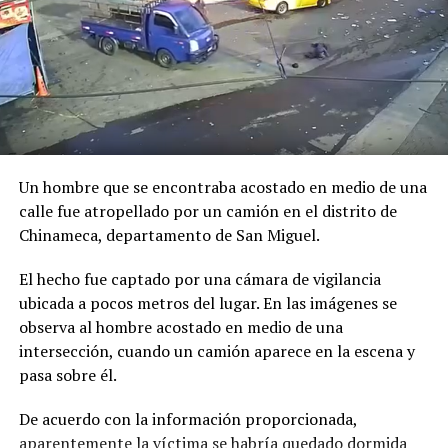
posibilidad de llevar también a «Los Supersónicos» a la
sus padres
pantalla grande. Sin embargo, el proyecto no logró
4 septiembre, 2019
En «Migración»
consolidarse y permaneció archivado durante varias
décadas, hasta que en 2026 se dio vía libre a su
realización, con Jim Carrey como una de las principales
RELATED TOPICS:
figuras vinculadas a la producción.
UP NEXT
¡Sorteo LOTRA N° 450 dedicado a la Estrategia El
Un hombre que se encontraba acostado en medio de una
Comparte esto:
Salvador “Family Friendly”!
calle fue atropellado por un camión en el distrito de
Facebook
X
DON'T MISS
Chinameca, departamento de San Miguel.
Se ampliará a un año el periodo del preenrolamiento
El hecho fue captado por una cámara de vigilancia
Me gusta esto:
ubicada a pocos metros del lugar. En las imágenes se
observa al hombre acostado en medio de una
intersección, cuando un camión aparece en la escena y
pasa sobre él.
De acuerdo con la información proporcionada,
aparentemente la víctima se habría quedado dormida