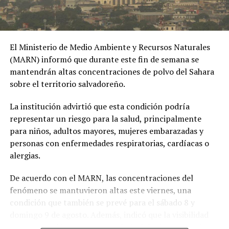
Inversión ya en marcha
El subsecretario fue claro en señalar que la relación de
inversión entre ambos países no parte de cero. Recordó
El Ministerio de Medio Ambiente y Recursos Naturales
que la DFC participó en una conversión de deuda que
(MARN) informó que durante este fin de semana se
calificó como «una de las mayores emisiones de deuda en
mantendrán altas concentraciones de polvo del Sahara
la historia de El Salvador», y que también intervino en la
sobre el territorio salvadoreño.
terminal de gas natural licuado (GNL), a la que describió
como «la inversión extranjera individual más grande en
La institución advirtió que esta condición podría
la historia del país».
representar un riesgo para la salud, principalmente
para niños, adultos mayores, mujeres embarazadas y
«Ya estamos invirtiendo en El Salvador», afirmó, «pero
personas con enfermedades respiratorias, cardíacas o
esta delegación representa un momento en el que
alergias.
estamos trayendo al sector privado estadounidense».
De acuerdo con el MARN, las concentraciones del
Sobre el acuerdo de comercio recíproco firmado en
fenómeno se mantuvieron altas este viernes, una
enero de 2025, Orr subrayó el carácter histórico del
condición que también se prevé para el sábado 8 y
vínculo bilateral: «Solo un país en el hemisferio
domingo 9 de agosto. Además, indicó que la visibilidad
occidental fue el primero en obtener un acuerdo de
permanecerá brumosa y que el nivel de riesgo para la