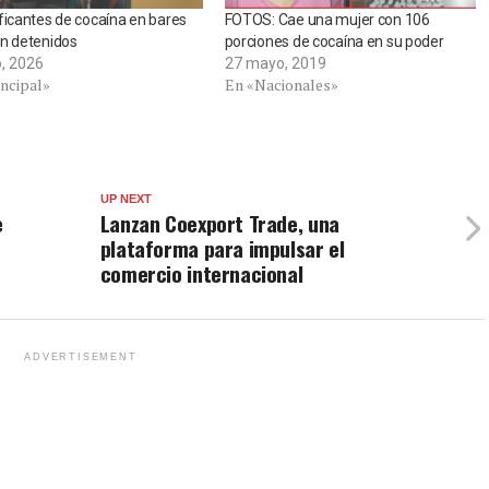
ficantes de cocaína en bares
FOTOS: Cae una mujer con 106
n detenidos
porciones de cocaína en su poder
, 2026
27 mayo, 2019
incipal»
En «Nacionales»
UP NEXT
e
Lanzan Coexport Trade, una
plataforma para impulsar el
comercio internacional
ADVERTISEMENT