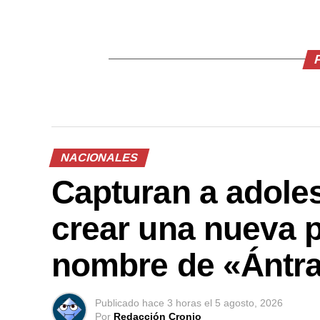
NACIONALES
Capturan a adole
crear una nueva p
nombre de «Ántr
Publicado
hace 3 horas
el
5 agosto, 2026
Por
Redacción Cronio