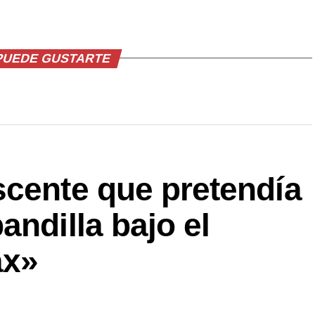
PUEDE GUSTARTE
scente que pretendía
andilla bajo el
ax»