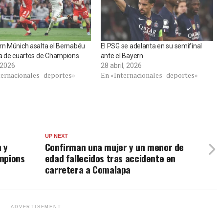
rn Múnich asalta el Bernabéu
El PSG se adelanta en su semifinal
da de cuartos de Champions
ante el Bayern
, 2026
28 abril, 2026
ternacionales -deportes»
En «Internacionales -deportes»
UP NEXT
 y
Confirman una mujer y un menor de
mpions
edad fallecidos tras accidente en
carretera a Comalapa
ADVERTISEMENT