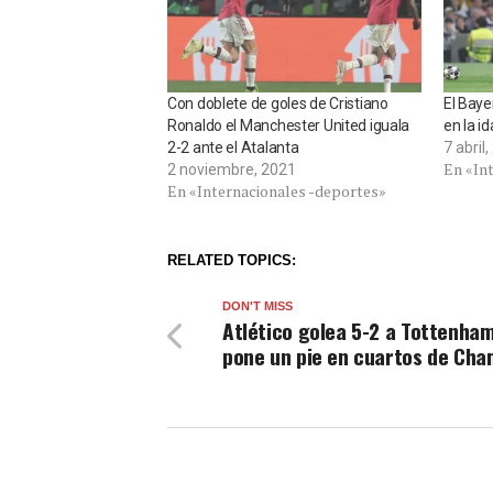
Con doblete de goles de Cristiano
El Baye
Ronaldo el Manchester United iguala
en la i
2-2 ante el Atalanta
7 abril
En «In
2 noviembre, 2021
En «Internacionales -deportes»
RELATED TOPICS:
DON'T MISS
Atlético golea 5-2 a Tottenham
pone un pie en cuartos de Cha