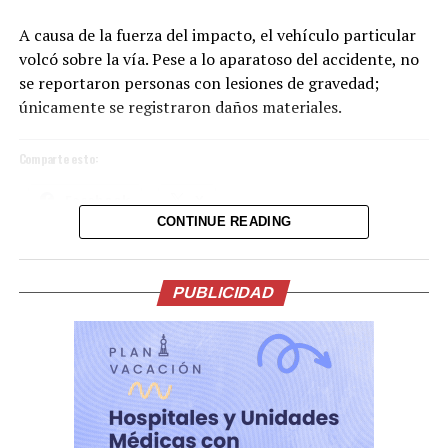
A causa de la fuerza del impacto, el vehículo particular
volcó sobre la vía. Pese a lo aparatoso del accidente, no
se reportaron personas con lesiones de gravedad;
únicamente se registraron daños materiales.
Comparte esto:
Facebook
X
CONTINUE READING
La ceremonia, incluyó una oración y reflexión que
acompañaron el inicio de esta nueva etapa de gobierno.
Me gusta esto:
En su intervención, el Presidente de la Espriella, hizo
PUBLICIDAD
importantes anuncios en materia económica, salud,
lucha contra la corrupción, el servicio público y la
seguridad.
La participación del Vicepresidente Ulloa en este
histórico acto reafirma los lazos de amistad y