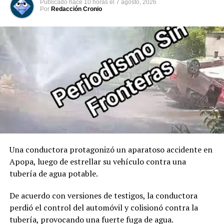
Publicado
hace 10 horas
el
7 agosto, 2026
constitucional. Acto seguido, tomó juramento al José
Por
Redacción Cronio
Manuel Restrepo como Vicepresidente de Colombia.
00:00
00:32
Comparte esto:
Facebook
X
Me gusta esto:
Una conductora protagonizó un aparatoso accidente en
Apopa, luego de estrellar su vehículo contra una
tubería de agua potable.
De acuerdo con versiones de testigos, la conductora
perdió el control del automóvil y colisionó contra la
tubería, provocando una fuerte fuga de agua.