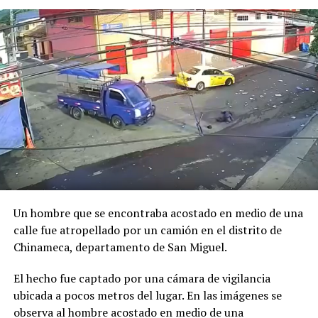
Previo al acto protocolario, el Vicemandatario
salvadoreño, dialogó con el Presidente Abelardo de la
Espriella, a quien envió un afectuoso saludo de parte del
Presidente Bukele y expresó sus mejores deseos al
asumir esta nueva responsabilidad al frente de la nación
colombiana.
Un hombre que se encontraba acostado en medio de una
calle fue atropellado por un camión en el distrito de
Chinameca, departamento de San Miguel.
El hecho fue captado por una cámara de vigilancia
ubicada a pocos metros del lugar. En las imágenes se
observa al hombre acostado en medio de una