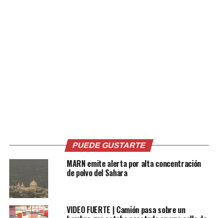
Relacionado
Rescatan a persona
Localizan cadáver de una
arrastrada por corriente en
mujer en playa La Puntilla, La
playa La Puntilla
Paz
14 diciembre, 2025
17 enero, 2022
En «Nacionales»
En «Nacionales»
PUEDE GUSTARTE
MARN emite alerta por alta concentración
de polvo del Sahara
Rescatan a una menor de
VIDEO FUERTE | Camión pasa sobre un
edad que fue arrastrada por