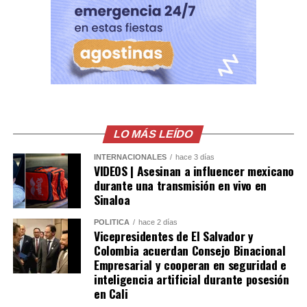
cooperación entre El Salvador y Colombia, así como la
voluntad de continuar fortaleciendo una agenda
bilateral orientada al desarrollo y bienestar de ambos
pueblos.
Comparte esto:
Facebook
X
LO MÁS LEÍDO
Me gusta esto:
INTERNACIONALES
hace 3 días
VIDEOS | Asesinan a influencer mexicano
durante una transmisión en vivo en
Sinaloa
POLÍTICA
hace 2 días
Vicepresidentes de El Salvador y
Colombia acuerdan Consejo Binacional
Empresarial y cooperan en seguridad e
inteligencia artificial durante posesión
en Cali