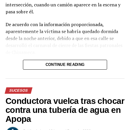
intersección, cuando un camión aparece en la escena y
pasa sobre él.
De acuerdo con la información proporcionada,
aparentemente la víctima se habría quedado dormida
desde la noche anterior, debido a que en esa calle se
desarrolló el carnaval de cierre de las fiestas patronales
de Chinameca.
Hasta el momento, el texto no proporciona información
CONTINUE READING
sobre el estado de salud del hombre ni sobre las
circunstancias posteriores al accidente.
SUCESOS
Reproductor
de
Conductora vuelca tras chocar
vídeo
Durante el acto solemne, se realizó la imposición de la
contra una tubería de agua en
Banda Presidencial al nuevo Jefe de Estado, por parte
Apopa
del Presidente del Congreso, Honorio Henríquez;
marcando oficialmente el inicio de su mandato