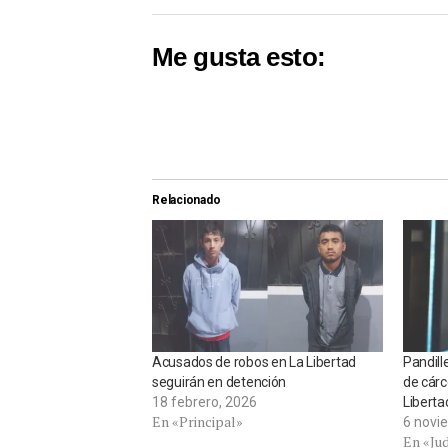
Me gusta esto:
Relacionado
Acusados de robos en La Libertad
Pandill
seguirán en detención
de cárce
18 febrero, 2026
Liberta
En «Principal»
6 novi
En «Jud