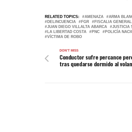
RELATED TOPICS:
AMENAZA
ARMA BLAN
DELINCUENCIA
FGR
FISCALIA GENERAL
JUAN DIEGO VILLALTA ABARCA
JUSTICIA
LA LIBERTAD COSTA
PNC
POLICÍA NACI
VÍCTIMA DE ROBO
DON'T MISS
Conductor sufre percance pe
tras quedarse dormido al vola