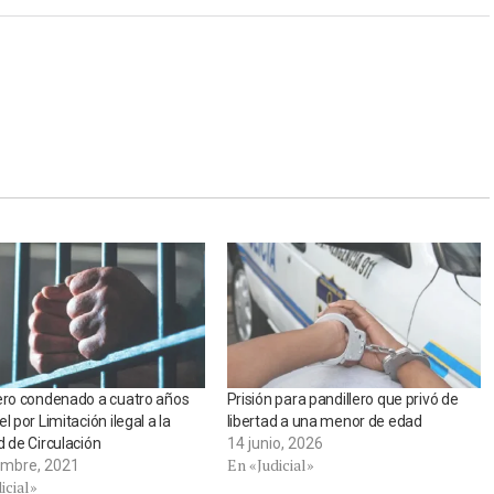
ero condenado a cuatro años
Prisión para pandillero que privó de
l por Limitación ilegal a la
libertad a una menor de edad
d de Circulación
14 junio, 2026
En «Judicial»
embre, 2021
icial»