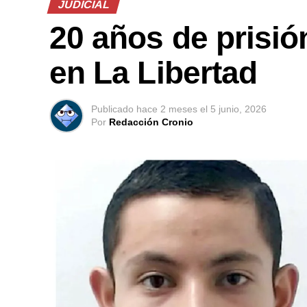
JUDICIAL
20 años de prisió
en La Libertad
Publicado
hace 2 meses
el
5 junio, 2026
Por
Redacción Cronio