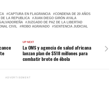
CA
CAPTURA EN FLAGRANCIA
CONDENA DE 20 AÑOS
 DE LA REPUBLICA
JUAN DIEGO GIRÓN AYALA
 SALVADOREÑA
JUZGADO DE PAZ DE LA LIBERTAD
ONAL CIVIL
ROBO AGRAVADO
SENTENCIA JUDICIAL
UP NEXT
rcance
La OMS y agencia de salud africana
nte
lanzan plan de $518 millones para
combatir brote de ébola
ADVERTISEMENT