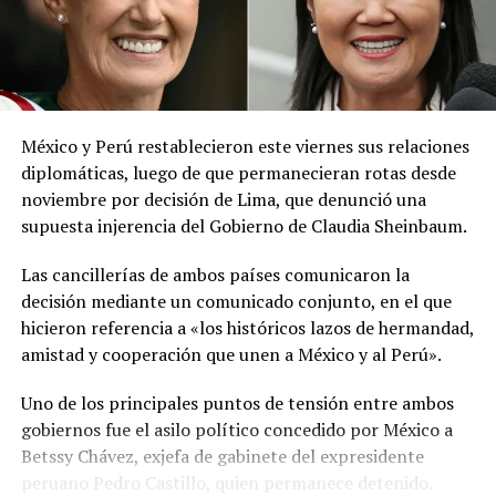
El ministerio agregó que, pese a la presencia del polvo
del Sahara, se esperan lluvias durante los próximos días,
por lo que pidió a la población mantenerse atenta a la
información oficial sobre las condiciones
meteorológicas.
México y Perú restablecieron este viernes sus relaciones
Las autoridades reiteraron el llamado a consultar los
diplomáticas, luego de que permanecieran rotas desde
canales oficiales del MARN y adoptar las medidas de
noviembre por decisión de Lima, que denunció una
prevención necesarias para reducir los efectos de este
supuesta injerencia del Gobierno de Claudia Sheinbaum.
fenómeno atmosférico, especialmente entre las
personas con mayor riesgo de complicaciones de salud.
Las cancillerías de ambos países comunicaron la
decisión mediante un comunicado conjunto, en el que
Comparte esto:
hicieron referencia a «los históricos lazos de hermandad,
amistad y cooperación que unen a México y al Perú».
Facebook
X
Uno de los principales puntos de tensión entre ambos
gobiernos fue el asilo político concedido por México a
Me gusta esto:
Betssy Chávez, exjefa de gabinete del expresidente
peruano Pedro Castillo, quien permanece detenido.