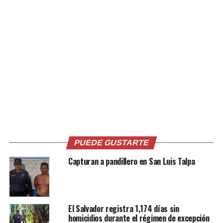
mantiene un régimen de excepción como parte de una
estrategia de combate a las pandillas, medida bajo la
cual se reportan más de 91,000 detenciones.
Comparte esto:
Facebook
X
PUEDE GUSTARTE
Me gusta esto:
Capturan a pandillero en San Luis Talpa
El Salvador registra 1,174 días sin
homicidios durante el régimen de excepción