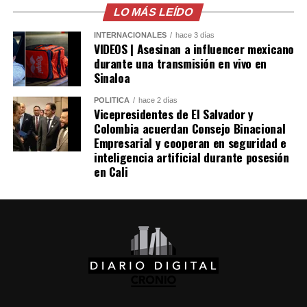
millones de dólares para Pemex al cierre del segundo
LO MÁS LEÍDO
trimestre, cifra que representa un incremento del 20 %
INTERNACIONALES
hace 3 días
en comparación con el mismo período de 2025.
VIDEOS | Asesinan a influencer mexicano
durante una transmisión en vivo en
Como antecedente, recordaron que una toma
Sinaloa
clandestina en un ducto de Pemex provocó una
POLÍTICA
hace 2 días
explosión en 2019, en el estado de Hidalgo, dejando un
Vicepresidentes de El Salvador y
saldo de 137 personas fallecidas.
Colombia acuerdan Consejo Binacional
Empresarial y cooperan en seguridad e
inteligencia artificial durante posesión
Comparte esto:
en Cali
Facebook
X
Me gusta esto: