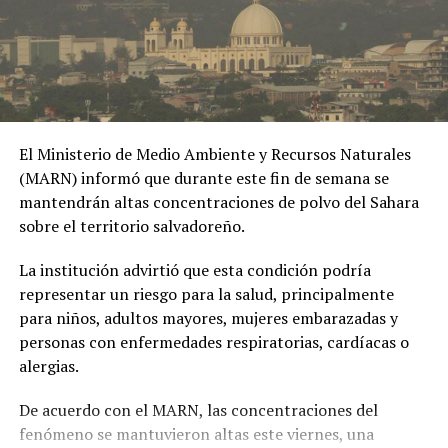
En «Internacionales»
RELATED TOPICS:
ALIAS EL MISTERIO
CAPTURA EN MÉXICO
CENTRO TRANSNACIONAL ANTIPANDILLAS
CHIAPAS
COOPERACIÓN INTERNACIONAL
FISCALÍA DE CHIAPAS
FRONTERA CON GUATEMALA
HOMICIDIO AGRAVADO
El Ministerio de Medio Ambiente y Recursos Naturales
LÍDER PANDILLERO
MARA SALVATRUCHA
MS-13
ÓRDENES DE CAPTURA
ORLANDO RAMÍREZ
PANDILLAS
(MARN) informó que durante este fin de semana se
SEGURIDAD PÚBLICA
TAPACHULA
mantendrán altas concentraciones de polvo del Sahara
VIOLACIÓN EN MENOR O INCAPAZ
sobre el territorio salvadoreño.
UP NEXT
VIDEO | China presenta una ‘selección’ de futbolistas
La institución advirtió que esta condición podría
robots
representar un riesgo para la salud, principalmente
DON'T MISS
para niños, adultos mayores, mujeres embarazadas y
Comienza el gaokao en China con la participación de
personas con enfermedades respiratorias, cardíacas o
12.9 millones de estudiantes
alergias.
De acuerdo con el MARN, las concentraciones del
fenómeno se mantuvieron altas este viernes, una