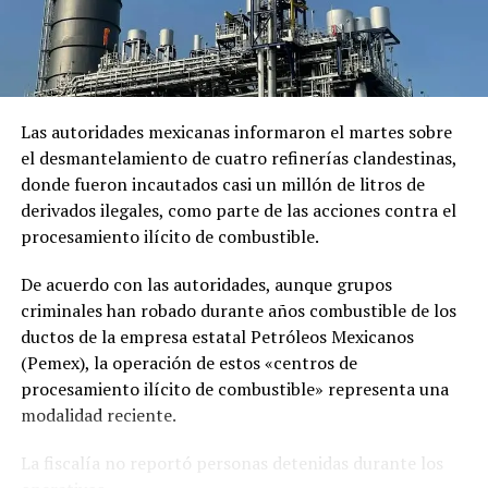
mayores detalles sobre el acuerdo para restablecer las
relaciones diplomáticas.
Sheinbaum también indicó que Chávez viajó a México en
un avión militar y calificó la entrega del salvoconducto
como «una acción de buena voluntad» de la presidenta
Las autoridades mexicanas informaron el martes sobre
Keiko Fujimori.
el desmantelamiento de cuatro refinerías clandestinas,
donde fueron incautados casi un millón de litros de
derivados ilegales, como parte de las acciones contra el
Comparte esto:
procesamiento ilícito de combustible.
Facebook
X
De acuerdo con las autoridades, aunque grupos
criminales han robado durante años combustible de los
Me gusta esto:
ductos de la empresa estatal Petróleos Mexicanos
(Pemex), la operación de estos «centros de
procesamiento ilícito de combustible» representa una
modalidad reciente.
La fiscalía no reportó personas detenidas durante los