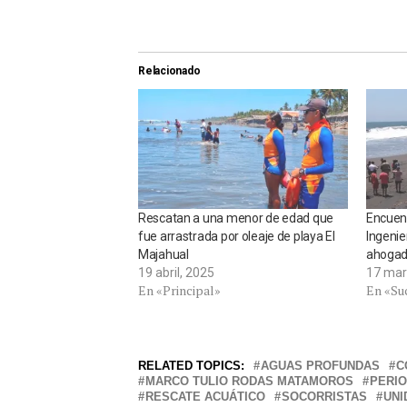
Relacionado
Rescatan a una menor de edad que
Encuent
fue arrastrada por oleaje de playa El
Ingenie
Majahual
ahogado
19 abril, 2025
17 mar
En «Principal»
En «Su
RELATED TOPICS:
AGUAS PROFUNDAS
C
MARCO TULIO RODAS MATAMOROS
PERI
RESCATE ACUÁTICO
SOCORRISTAS
UNI