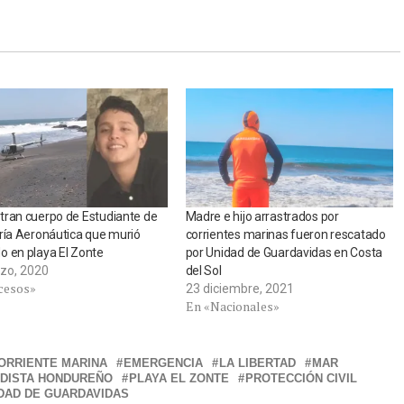
ran cuerpo de Estudiante de
Madre e hijo arrastrados por
ría Aeronáutica que murió
corrientes marinas fueron rescatado
 en playa El Zonte
por Unidad de Guardavidas en Costa
zo, 2020
del Sol
cesos»
23 diciembre, 2021
En «Nacionales»
ORRIENTE MARINA
EMERGENCIA
LA LIBERTAD
MAR
ODISTA HONDUREÑO
PLAYA EL ZONTE
PROTECCIÓN CIVIL
DAD DE GUARDAVIDAS