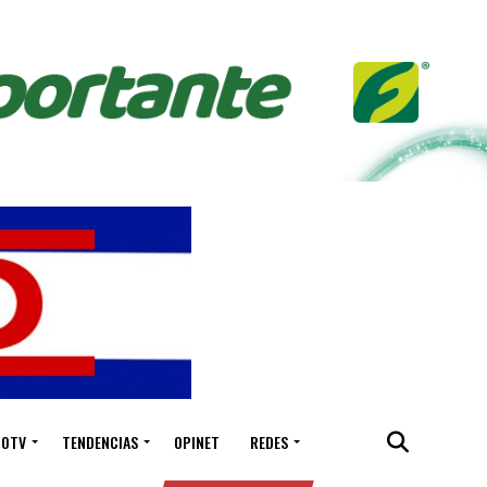
IOTV
TENDENCIAS
OPINET
REDES