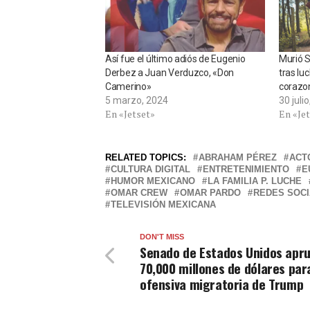
Así fue el último adiós de Eugenio
Murió 
Derbez a Juan Verduzco, «Don
tras lu
Camerino»
corazon
5 marzo, 2024
30 juli
En «Jetset»
En «Je
RELATED TOPICS:
ABRAHAM PÉREZ
ACT
CULTURA DIGITAL
ENTRETENIMIENTO
E
HUMOR MEXICANO
LA FAMILIA P. LUCHE
OMAR CREW
OMAR PARDO
REDES SOC
TELEVISIÓN MEXICANA
DON'T MISS
Senado de Estados Unidos apr
70,000 millones de dólares par
ofensiva migratoria de Trump