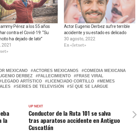
Sammy Pérez a los 55 años
Actor Eugenio Derbez sufre terrible
char contra el Covid-19: “Su
accidente y su estado es delicado
cito ha dejado de latir”
30 agosto, 2022
En «Jetset»
o, 2021
tset»
OR MEXICANO
ACTORES MEXICANOS
COMEDIA MEXICANA
UGENIO DERBEZ
FALLECIMIENTO
FRASE VIRAL
LEGADO ARTÍSTICO
LICENCIADO CORTILLO
MEMES
IALES
SERIES DE TELEVISIÓN
SÍ QUE SE LARGUE
UP NEXT
ueba
Conductor de la Ruta 101 se salva
a la
tras aparatoso accidente en Antiguo
Cuscatlán