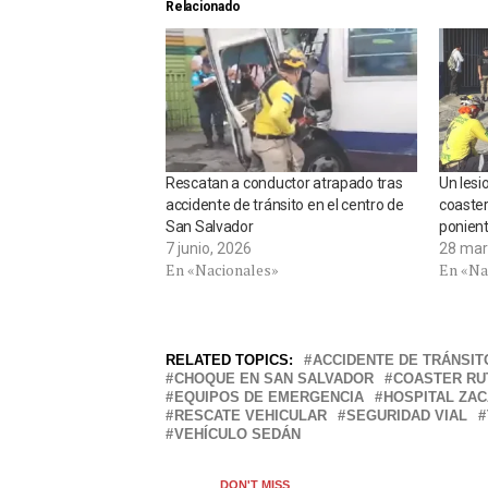
Relacionado
Rescatan a conductor atrapado tras
Un lesi
accidente de tránsito en el centro de
coaster
San Salvador
ponien
7 junio, 2026
28 mar
En «Nacionales»
En «Na
RELATED TOPICS:
ACCIDENTE DE TRÁNSIT
CHOQUE EN SAN SALVADOR
COASTER RUT
EQUIPOS DE EMERGENCIA
HOSPITAL ZAC
RESCATE VEHICULAR
SEGURIDAD VIAL
VEHÍCULO SEDÁN
DON'T MISS