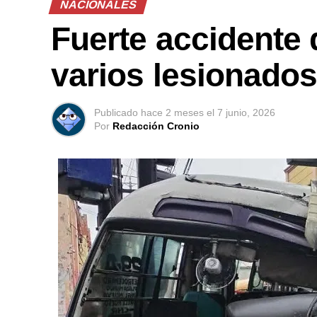
NACIONALES
Fuerte accidente 
varios lesionado
Publicado
hace 2 meses
el
7 junio, 2026
Por
Redacción Cronio