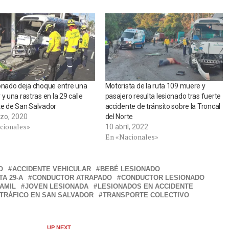
onado deja choque entre una
Motorista de la ruta 109 muere y
 y una rastras en la 29 calle
pasajero resulta lesionado tras fuerte
te de San Salvador
accidente de tránsito sobre la Troncal
zo, 2020
del Norte
cionales»
10 abril, 2022
En «Nacionales»
O
ACCIDENTE VEHICULAR
BEBÉ LESIONADO
A 29-A
CONDUCTOR ATRAPADO
CONDUCTOR LESIONADO
AMIL
JOVEN LESIONADA
LESIONADOS EN ACCIDENTE
TRÁFICO EN SAN SALVADOR
TRANSPORTE COLECTIVO
UP NEXT