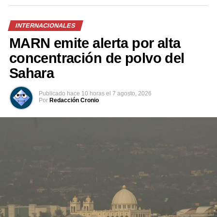
INTERNACIONALES
MARN emite alerta por alta
concentración de polvo del
Sahara
Publicado
hace 10 horas
el
7 agosto, 2026
Por
Redacción Cronio
Previo al acto protocolario, el Vicemandatario
salvadoreño, dialogó con el Presidente Abelardo de la
Espriella, a quien envió un afectuoso saludo de parte del
Presidente Bukele y expresó sus mejores deseos al
asumir esta nueva responsabilidad al frente de la nación
colombiana.