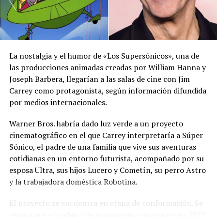
información oficial sobre las condiciones
meteorológicas.
Las autoridades reiteraron el llamado a consultar los
canales oficiales del MARN y adoptar las medidas de
La nostalgia y el humor de «Los Supersónicos», una de
prevención necesarias para reducir los efectos de este
las producciones animadas creadas por William Hanna y
fenómeno atmosférico, especialmente entre las
Joseph Barbera, llegarían a las salas de cine con Jim
personas con mayor riesgo de complicaciones de salud.
Carrey como protagonista, según información difundida
por medios internacionales.
Comparte esto:
Warner Bros. habría dado luz verde a un proyecto
Facebook
X
cinematográfico en el que Carrey interpretaría a Súper
Sónico, el padre de una familia que vive sus aventuras
cotidianas en un entorno futurista, acompañado por su
Me gusta esto:
esposa Ultra, sus hijos Lucero y Cometín, su perro Astro
y la trabajadora doméstica Robotina.
El proyecto se encuentra en etapa de conformación. Se
espera que el rodaje y la producción comiencen en 2027