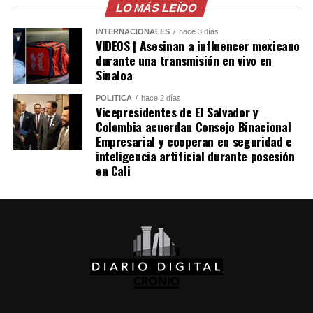
LO MÁS LEÍDO
posibilidad de llevar también a «Los Supersónicos» a la
pantalla grande. Sin embargo, el proyecto no logró
Me gusta esto:
INTERNACIONALES
hace 3 días
consolidarse y permaneció archivado durante varias
VIDEOS | Asesinan a influencer mexicano
durante una transmisión en vivo en
décadas, hasta que en 2026 se dio vía libre a su
Sinaloa
realización, con Jim Carrey como una de las principales
figuras vinculadas a la producción.
POLÍTICA
hace 2 días
Vicepresidentes de El Salvador y
Colombia acuerdan Consejo Binacional
Comparte esto:
Empresarial y cooperan en seguridad e
inteligencia artificial durante posesión
Facebook
X
en Cali
Me gusta esto: