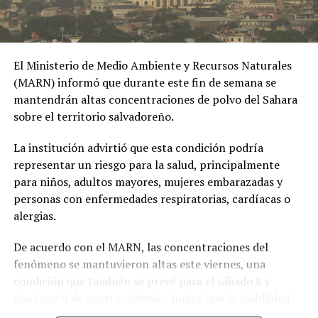
El Ministerio de Medio Ambiente y Recursos Naturales
(MARN) informó que durante este fin de semana se
mantendrán altas concentraciones de polvo del Sahara
sobre el territorio salvadoreño.
La institución advirtió que esta condición podría
representar un riesgo para la salud, principalmente
para niños, adultos mayores, mujeres embarazadas y
personas con enfermedades respiratorias, cardíacas o
alergias.
De acuerdo con el MARN, las concentraciones del
fenómeno se mantuvieron altas este viernes, una
condición que también se prevé para el sábado 8 y
domingo 9 de agosto. Además, indicó que la visibilidad
permanecerá brumosa y que el nivel de riesgo para la