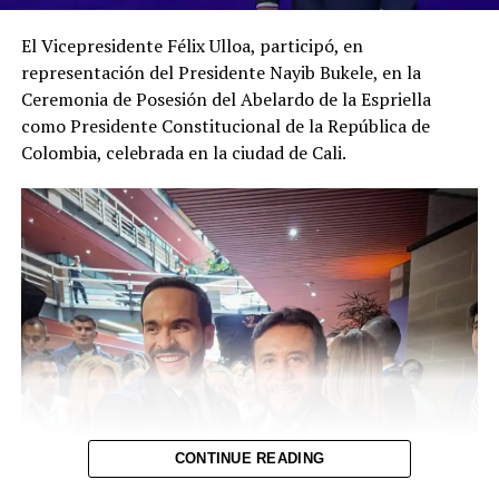
UP NEXT
Parroquia de San Marcos informa el fallecimiento de
El Vicepresidente Félix Ulloa, participó, en
sacerdote investigado por abuso sexual
representación del Presidente Nayib Bukele, en la
DON'T MISS
Ceremonia de Posesión del Abelardo de la Espriella
¡Sorteo LOTRA N° 450 dedicado a la Estrategia El
como Presidente Constitucional de la República de
Salvador “Family Friendly”!
Colombia, celebrada en la ciudad de Cali.
CONTINUE READING