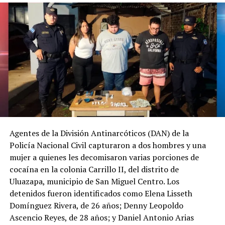
Después de recibir la
denuncia por la
desaparición de H. D.
C., la
@FGR_SV
activó
el protocolo de
búsqueda, en
coordinación con la
@PNCSV
.
Agentes de la División Antinarcóticos (DAN) de la
Policía Nacional Civil capturaron a dos hombres y una
Afortunadamente, ha
mujer a quienes les decomisaron varias porciones de
sido localizado sin ser
cocaína en la colonia Carrillo II, del distrito de
víctima de ningún
Uluazapa, municipio de San Miguel Centro. Los
detenidos fueron identificados como Elena Lisseth
delito.
Domínguez Rivera, de 26 años; Denny Leopoldo
pic.twitter.com/jRpWhKuxv
Ascencio Reyes, de 28 años; y Daniel Antonio Arias