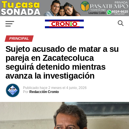
PRINCIPAL
Sujeto acusado de matar a su
pareja en Zacatecoluca
seguirá detenido mientras
avanza la investigación
Publicado
hace 2 meses
el
4 junio, 2026
Por
Redacción Cronio