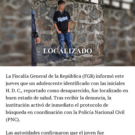
RELATED TOPICS:
ASESSINATO
FGR
INVESTIGACIÓN
PAREJA
ZACATECOLUCA
UP NEXT
Buscan a familiares de adulta mayor auxiliada en
Sensuntepeque
DON'T MISS
Varios lesionados tras accidente de tránsito en
carretera Litoral
La Fiscalía General de la República (FGR) informó este
jueves que un adolescente identificado con las iniciales
H. D. C., reportado como desaparecido, fue localizado en
buen estado de salud. Tras recibir la denuncia, la
institución activó de inmediato el protocolo de
búsqueda en coordinación con la Policía Nacional Civil
(PNC).
Las autoridades confirmaron que el joven fue