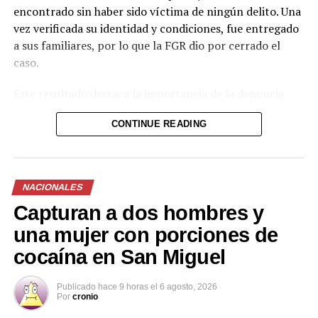
encontrado sin haber sido víctima de ningún delito. Una
vez verificada su identidad y condiciones, fue entregado
a sus familiares, por lo que la FGR dio por cerrado el
caso.
Este resultado destaca la importancia de la denuncia
oportuna y de la rápida activación de los mecanismos
CONTINUE READING
interinstitucionales de búsqueda. La coordinación entre
la Fiscalía y la Policía permitió ubicar al menor en un
tiempo relativamente corto y descartar cualquier
situación de riesgo o hecho delictivo.
NACIONALES
Capturan a dos hombres y
Casos como este refuerzan la necesidad de que la
población reporte de forma inmediata cualquier
una mujer con porciones de
desaparición, ya que la intervención temprana aumenta
cocaína en San Miguel
significativamente las posibilidades de un desenlace
favorable.
Publicado
hace 9 horas
el
6 agosto, 2026
Por
cronio