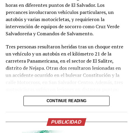
horas en diferentes puntos de El Salvador. Los
percances involucraron vehículos particulares, un
autobús y varias motocicletas, y requirieron la
intervención de equipos de socorro como Cruz Verde
Salvadoreña y Comandos de Salvamento.
Comparte esto:
Tres personas resultaron heridas tras un choque entre
un vehículo y un autobús en el kilómetro 21 de la
Facebook
X
carretera Panamericana, en el sector de El Salitre,
distrito de Nejapa. Otras dos resultaron lesionadas en
un accidente ocurrido en el bulevar Constitución y la
Me gusta esto:
calle Motocross, en San Salvador Centro. Además, tres
motociclistas sufrieron lesiones en distintos puntos:
uno en el kilómetro 17 de la Panamericana (sector La
CONTINUE READING
Flecha, San Martín), otro en el kilómetro 36½ de la
misma vía (tramo Santa Ana-San Salvador, Ciudad Arce)
y un tercero en el bulevar del Ejército, en San Salvador.
PUBLICIDAD
Los socorristas estabilizaron a las víctimas en el lugar y