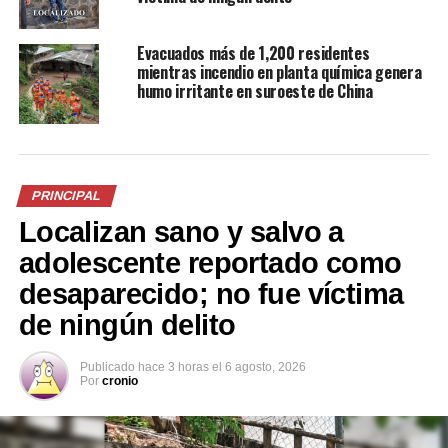
Evacuados más de 1,200 residentes
mientras incendio en planta química genera
FGR acusa a sujeto por
Hombre apuñala a su pareja
humo irritante en suroeste de China
intentar matar a su pareja y
por celos y persigue al
cortarle las manos
amante de su esposa hasta
4 junio, 2025
Zacatecoluca
En «Judicial»
21 noviembre, 2021
En «Nacionales»
PRINCIPAL
Localizan sano y salvo a
adolescente reportado como
desaparecido; no fue víctima
de ningún delito
Sujeto que privó de libertad e
intentó matar a su pareja,
seguirá en prisión
Publicado
hace 3 horas
el
6 agosto, 2026
12 julio, 2023
Por
cronio
En «Judicial»