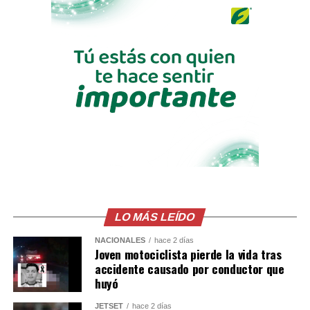
las trasladaron a centros asistenciales para continuar
con la atención médica. Las autoridades insisten en la
necesidad de extremar precauciones al volante,
especialmente durante el período vacacional, cuando
aumenta el flujo vehicular en las principales carreteras
del país.
Según datos del Observatorio Nacional de Seguridad
Vial, entre el 1 de enero y el 4 de agosto de 2026 se han
registrado 13,494 accidentes de tránsito, con 9,372
personas lesionadas y 865 fallecidas. Las principales
causas continúan siendo la distracción del conductor, la
invasión de carril, el no respeto a las señales
LO MÁS LEÍDO
prioritarias, no guardar la distancia de seguridad y la
velocidad inadecuada.
NACIONALES
hace 2 días
Joven motociclista pierde la vida tras
accidente causado por conductor que
huyó
JETSET
hace 2 días