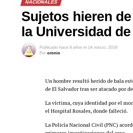
NACIONALES
Sujetos hieren de
la Universidad de
Publicado
hace 8 años
el
14 marzo, 2018
Por
cronio
Un hombre resultó herido de bala este
de El Salvador tras ser atacado por d
La víctima, cuya identidad por el mo
el Hospital Rosales, donde falleció.
La Policía Nacional Civil (PNC) acord
primeras investigaciones del caso.