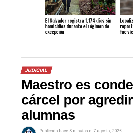
El Salvador registra 1,174 días sin
Locali
homicidios durante el régimen de
report
excepción
fue ví
JUDICIAL
Maestro es conde
cárcel por agredi
alumnas
Publicado
hace 3 minutos
el
7 agosto, 2026