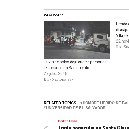
Relacionado
Herido 
discapa
Villa H
22 nov
En «Su
Lluvia de balas deja cuatro personas
lesionadas en San Jacinto
27 julio, 2018
En «Nacionales»
RELATED TOPICS:
HOMBRE HERIDO DE BA
UNIVERSIDAD DE EL SALVADOR
DON'T MISS
Triple homicidio en Santa Clara