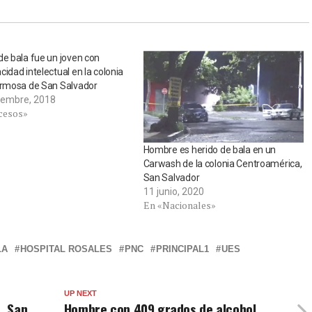
de bala fue un joven con
cidad intelectual en la colonia
ermosa de San Salvador
iembre, 2018
cesos»
Hombre es herido de bala en un
Carwash de la colonia Centroamérica,
San Salvador
11 junio, 2020
En «Nacionales»
LA
HOSPITAL ROSALES
PNC
PRINCIPAL1
UES
UP NEXT
, San
Hombre con 409 grados de alcohol