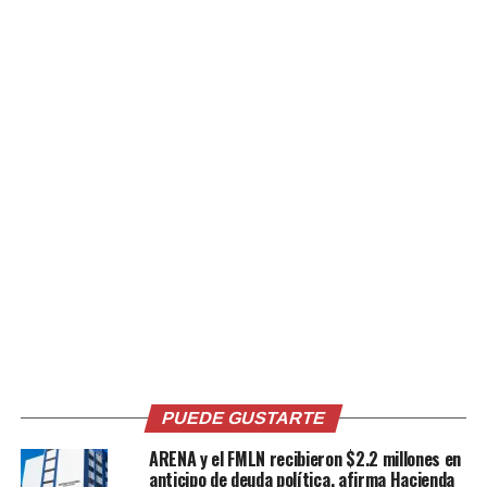
Relacionado
Hacienda inició las
Hacienda recuerda que el 30
devoluciones de Renta para
de abril es la fecha límite
los contribuyentes que
para declarar
declararon en febrero
12 abril, 2021
En «Nacionales»
28 abril, 2021
En «Economia»
PUEDE GUSTARTE
ARENA y el FMLN recibieron $2.2 millones en
anticipo de deuda política, afirma Hacienda