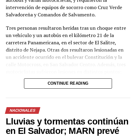
autobús y varias motocicletas, y requirieron la
intervención de equipos de socorro como Cruz Verde
Salvadoreña y Comandos de Salvamento.
Tres personas resultaron heridas tras un choque entre
un vehículo y un autobús en el kilómetro 21 de la
carretera Panamericana, en el sector de El Salitre,
distrito de Nejapa. Otras dos resultaron lesionadas en
un accidente ocurrido en el bulevar Constitución y la
calle Motocross, en San Salvador Centro. Además, tres
motociclistas sufrieron lesiones en distintos puntos:
uno en el kilómetro 17 de la Panamericana (sector La
CONTINUE READING
Flecha, San Martín), otro en el kilómetro 36½ de la
misma vía (tramo Santa Ana-San Salvador, Ciudad Arce)
y un tercero en el bulevar del Ejército, en San Salvador.
NACIONALES
Los socorristas estabilizaron a las víctimas en el lugar y
Lluvias y tormentas continúan
las trasladaron a centros asistenciales para continuar
con la atención médica. Las autoridades insisten en la
en El Salvador; MARN prevé