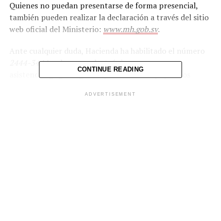
Quienes no puedan presentarse de forma presencial,
también pueden realizar la declaración a través del sitio
web oficial del Ministerio:
www.mh.gob.sv
.
Ante cualquier duda, Hacienda ha habilitado el número
2444-3444
y el correo electrónico
CONTINUE READING
asistenciadgii@mh.gob.sv para brindar apoyo a los
contribuyentes.
ADVERTISEMENT
Comparte esto:
Facebook
X
Me gusta esto: