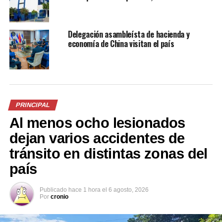
Hoy vence plazo para
declarar la renta ante el
Delegación asambleísta de hacienda y
Ministerio de Hacienda
economía de China visitan el país
2 mayo, 2022
En «Nacionales»
RELATED TOPICS:
DECLARACIÓN DE LA RENTA
HACIENDA
PRINCIPAL
UP NEXT
Al menos ocho lesionados
Invitan a celebrar el Mes de Europa
dejan varios accidentes de
DON'T MISS
Captan a conductor imprudente manejando en sentido
tránsito en distintas zonas del
contrario en Soyapango
país
Publicado
hace 1 hora
el
6 agosto, 2026
Por
cronio