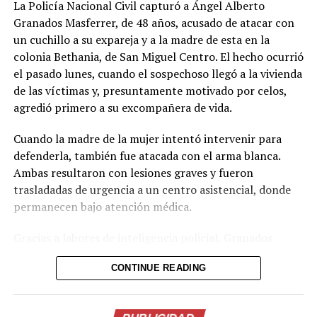
La Policía Nacional Civil capturó a Ángel Alberto
Granados Masferrer, de 48 años, acusado de atacar con
un cuchillo a su expareja y a la madre de esta en la
colonia Bethania, de San Miguel Centro. El hecho ocurrió
el pasado lunes, cuando el sospechoso llegó a la vivienda
de las víctimas y, presuntamente motivado por celos,
agredió primero a su excompañera de vida.
Cuando la madre de la mujer intentó intervenir para
defenderla, también fue atacada con el arma blanca.
Ambas resultaron con lesiones graves y fueron
trasladadas de urgencia a un centro asistencial, donde
permanecen bajo atención médica.
Gracias a labores de inteligencia policial, Granados
Masferrer fue localizado y detenido el martes en la
CONTINUE READING
colonia Ciudad Toledo, del mismo municipio. El
imputado será remitido ante las autoridades judiciales
por el delito de intento de homicidio.