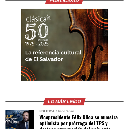
PUBLICIDAD
La PNC aprovechó el caso para reiterar su llamado al
respeto a la vida y advirtió que quienes cometan este
tipo de agresiones enfrentarán las consecuencias
legales correspondientes.
Comparte esto:
Facebook
X
Me gusta esto:
LO MÁS LEÍDO
POLÍTICA
hace 3 días
Vicepresidente Félix Ulloa se muestra
optimista por prórroga del TPS y