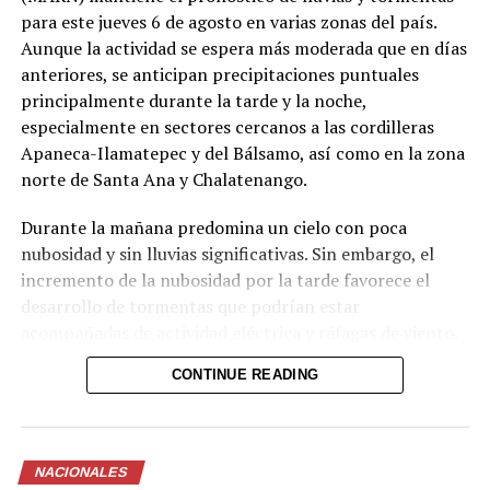
para este jueves 6 de agosto en varias zonas del país.
Aunque la actividad se espera más moderada que en días
anteriores, se anticipan precipitaciones puntuales
principalmente durante la tarde y la noche,
especialmente en sectores cercanos a las cordilleras
Apaneca-Ilamatepec y del Bálsamo, así como en la zona
norte de Santa Ana y Chalatenango.
Durante la mañana predomina un cielo con poca
Comparte esto:
nubosidad y sin lluvias significativas. Sin embargo, el
incremento de la nubosidad por la tarde favorece el
Facebook
X
desarrollo de tormentas que podrían estar
acompañadas de actividad eléctrica y ráfagas de viento.
Me gusta esto:
Para la noche, el cielo se mantendrá entre poco y
CONTINUE READING
parcialmente nublado en el occidente y la zona norte,
con posibilidad de lluvias aisladas.
Las autoridades recomiendan a la población mantenerse
NACIONALES
atenta a las actualizaciones del MARN y de Protección