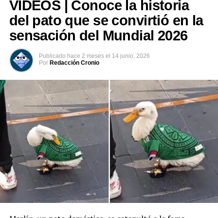
VIDEOS | Conoce la historia
(@UnitreeRobotics)
del pato que se convirtió en la
July 24, 2026
sensación del Mundial 2026
Publicado
hace 2 meses
el
14 junio, 2026
Comparte esto:
Por
Redacción Cronio
Facebook
X
Me gusta esto: