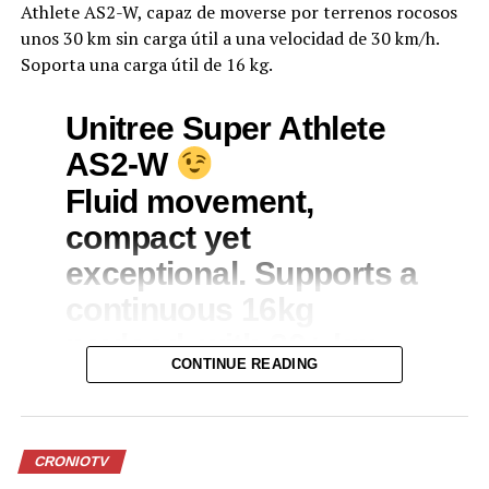
Athlete AS2-W, capaz de moverse por terrenos rocosos
unos 30 km sin carga útil a una velocidad de 30 km/h.
Soporta una carga útil de 16 kg.
Unitree Super Athlete
AS2-W
Fluid movement,
compact yet
exceptional. Supports a
continuous 16kg
payload, with 30+ km
CONTINUE READING
unloaded driving range
pic.twitter.com/AwjdwnzUFs
CRONIOTV
— Unitree