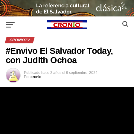
CRONIOTV
#Envivo El Salvador Today,
con Judith Ochoa
Publicado
hace 2 años
el
9 septiembre, 2024
Por
cronio