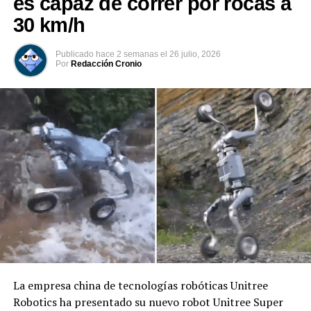
es capaz de correr por rocas a
#Envivo El Salvador Today, con Judith Ochoa
30 km/h
Publicado
hace 2 semanas
el
26 julio, 2026
Por
Redacción Cronio
La empresa china de tecnologías robóticas Unitree
Robotics ha presentado su nuevo robot Unitree Super