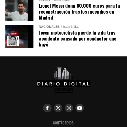
de los robots humanoides.
Lionel Messi dona 80.000 euros para la
reconstrucción tras los incendios en
Comparte esto:
Madrid
NACIONALES
hace 3 días
Facebook
X
Joven motociclista pierde la vida tras
accidente causado por conductor que
huyó
Me gusta esto:
CONTÁCTENOS