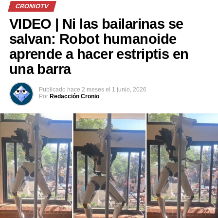
pic.twitter.com/9RpEb2ISdT
CRONIOTV
VIDEO | Ni las bailarinas se
— Alerta Mundial
salvan: Robot humanoide
(@AlertaMundoNews)
aprende a hacer estriptis en
June 12, 2026
una barra
Publicado
hace 2 meses
el
1 junio, 2026
En medio de la euforia colectiva, el ave, luciendo
Por
Redacción Cronio
calcetines y la camiseta de la selección mexicana, se
abrió paso entre una multitud de aficionados en la
Ciudad de México.
Numerosos asistentes captaron la escena con sus
teléfonos, lo que rápidamente convirtió a Merlín en un
fenómeno en Internet.