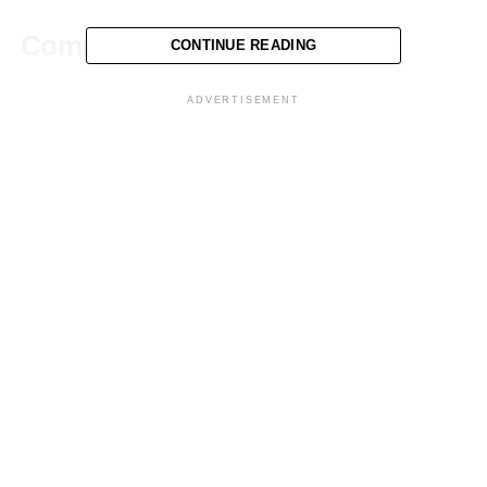
Comparte esto:
CONTINUE READING
ADVERTISEMENT
Facebook
X
Me gusta esto:
Relacionado