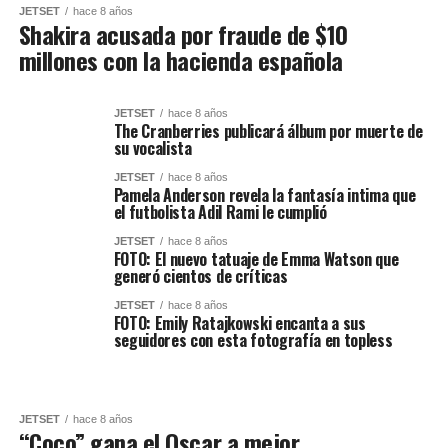
JETSET
hace 8 años
Shakira acusada por fraude de $10
millones con la hacienda española
JETSET
hace 8 años
The Cranberries publicará álbum por muerte de
su vocalista
JETSET
hace 8 años
Pamela Anderson revela la fantasía intima que
el futbolista Adil Rami le cumplió
JETSET
hace 8 años
FOTO: El nuevo tatuaje de Emma Watson que
generó cientos de críticas
JETSET
hace 8 años
FOTO: Emily Ratajkowski encanta a sus
seguidores con esta fotografía en topless
JETSET
hace 8 años
“Coco” gana el Oscar a mejor