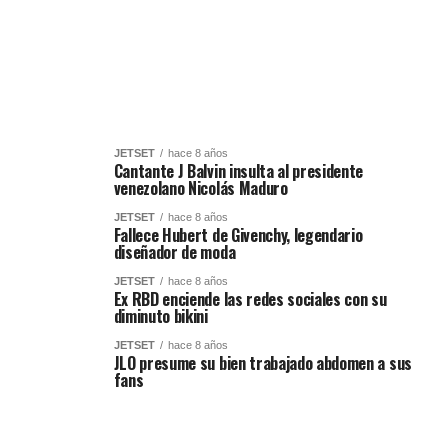
JETSET
hace 8 años
Cantante J Balvin insulta al presidente
venezolano Nicolás Maduro
JETSET
hace 8 años
Fallece Hubert de Givenchy, legendario
diseñador de moda
JETSET
hace 8 años
Ex RBD enciende las redes sociales con su
diminuto bikini
JETSET
hace 8 años
JLO presume su bien trabajado abdomen a sus
fans