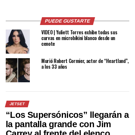
sociales
18 agosto, 2021
En «Jetset»
16 enero, 2019
En «Jetset»
PUEDE GUSTARTE
VIDEO | Yuliett Torres exhibe todas sus
curvas en microbikini blanco desde un
cenote
FOTOS: Kendall Jenner se
Murió Robert Cormier, actor de “Heartland”,
deja ver sin sostén y
a los 33 años
haciendo topless en
Instagram
20 julio, 2019
En «Jetset»
JETSET
RELATED TOPICS:
CAITLYN JENNER
JETSET
PRINCIPAL
“Los Supersónicos” llegarán a
UP NEXT
la pantalla grande con Jim
Emily Ratajkowski y sus atrevidas imágenes libre de
Carrey al frente del elenco
tapujos