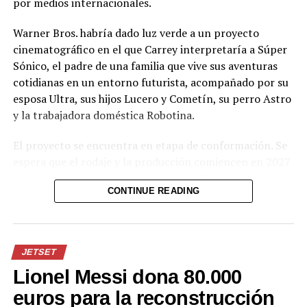
por medios internacionales.
Warner Bros. habría dado luz verde a un proyecto
cinematográfico en el que Carrey interpretaría a Súper
Sónico, el padre de una familia que vive sus aventuras
cotidianas en un entorno futurista, acompañado por su
esposa Ultra, sus hijos Lucero y Cometín, su perro Astro
y la trabajadora doméstica Robotina.
El proyecto se encuentra en etapa de conformación. Se
espera que el rodaje y la producción comiencen en 2027
y que la película llegue a los cines en 2028, aunque
CONTINUE READING
todavía no existe un calendario oficial. El resto del
elenco que acompañaría a Carrey tampoco ha sido
definido por la productora.
JETSET
La iniciativa busca llevar nuevamente a la pantalla
Lionel Messi dona 80.000
grande este clásico de la animación, que alcanzó gran
popularidad junto con otras producciones como «Los
euros para la reconstrucción