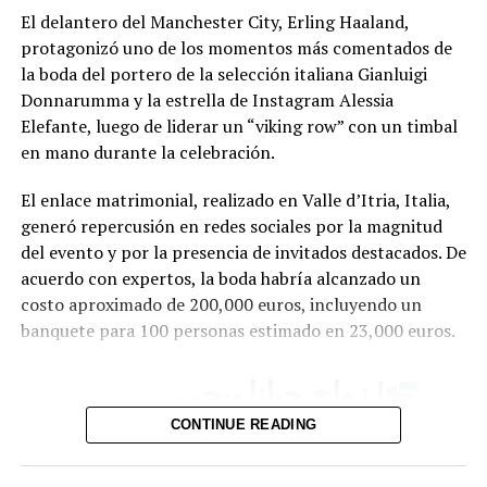
El delantero del Manchester City, Erling Haaland,
protagonizó uno de los momentos más comentados de
la boda del portero de la selección italiana Gianluigi
Donnarumma y la estrella de Instagram Alessia
Elefante, luego de liderar un “viking row” con un timbal
en mano durante la celebración.
El enlace matrimonial, realizado en Valle d’Itria, Italia,
generó repercusión en redes sociales por la magnitud
del evento y por la presencia de invitados destacados. De
acuerdo con expertos, la boda habría alcanzado un
costo aproximado de 200,000 euros, incluyendo un
banquete para 100 personas estimado en 23,000 euros.
| زواج جيانلويجي
دوناروما.
CONTINUE READING
pic.twitter.com/lDJBuhLLl7