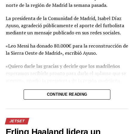
norte de la región de Madrid la semana pasada.
Facebook
X
La presidenta de la Comunidad de Madrid, Isabel Díaz
Ayuso, agradeció públicamente el aporte del futbolista
Me gusta esto:
mediante un mensaje publicado en sus redes sociales.
«Leo Messi ha donado 80.000€ para la reconstrucción de
la Sierra Oeste de Madrid», escribió Ayuso.
«Quiero darle las gracias y decirle que los madrileños
esperamos recibirle pronto para darle el aplauso que se
merece», añadió la presidenta de la región madrileña.
El incendio forestal que afectó el noroeste de la región
CONTINUE READING
de Madrid arrasó 27.000 hectáreas y dejó a más de
50.000 personas afectadas entre evacuados y
confinados.
JETSET
Erling Haaland lidera un
Comparte esto: