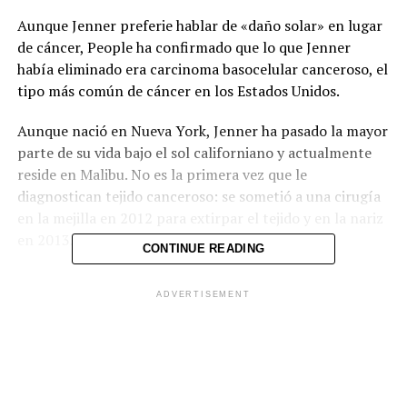
Aunque Jenner preferie hablar de «daño solar» en lugar
de cáncer, People ha confirmado que lo que Jenner
había eliminado era carcinoma basocelular canceroso, el
tipo más común de cáncer en los Estados Unidos.
Aunque nació en Nueva York, Jenner ha pasado la mayor
parte de su vida bajo el sol californiano y actualmente
reside en Malibu. No es la primera vez que le
diagnostican tejido canceroso: se sometió a una cirugía
en la mejilla en 2012 para extirpar el tejido y en la nariz
en 2013.
CONTINUE READING
ADVERTISEMENT
Comparte esto: