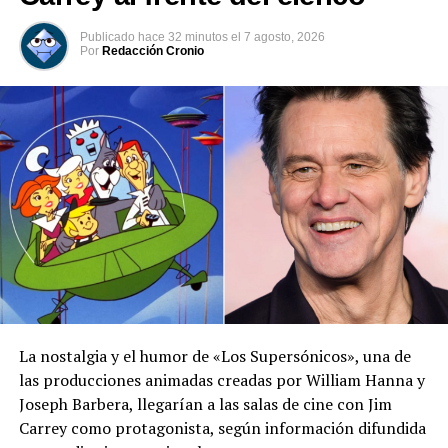
DON'T MISS
Publicado
hace 32 minutos
el
7 agosto, 2026
Selena Gomez y su emotiva respuesta tras las críticas
Por
Redacción Cronio
sobre su cuerpo en bikini
La nostalgia y el humor de «Los Supersónicos», una de
las producciones animadas creadas por William Hanna y
Joseph Barbera, llegarían a las salas de cine con Jim
Carrey como protagonista, según información difundida