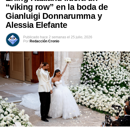
“viking row” en la boda de
Facebook
X
Gianluigi Donnarumma y
Alessia Elefante
Me gusta esto:
Publicado
hace 2 semanas
el
25 julio, 2026
Por
Redacción Cronio