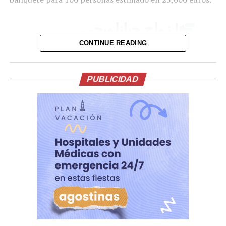
| زواج جيانلويجي
دوناروما.
CONTINUE READING
pic.twitter.com/lDJBuhLLl7
PUBLICIDAD
— Insider City
(@InsiderCity_Ar)
July
24, 2026
Uno de los momentos que más llamó la atención fue la
participación de Haaland en el tradicional “viking row”,
una celebración popularizada por jugadores y
aficionados noruegos durante el Mundial 2026. El
atacante del Manchester City dirigió la coreografía
mientras los invitados remaban sentados sobre el suelo