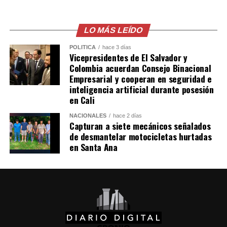
en el lugar de la recepción.
Erling Haaland brought
LO MÁS LEÍDO
the ‘viking row’ to
POLÍTICA
hace 3 días
Vicepresidentes de El Salvador y
Gianluigi
Colombia acuerdan Consejo Binacional
Empresarial y cooperan en seguridad e
Donnarumma’s
inteligencia artificial durante posesión
wedding
en Cali
pic.twitter.com/HP6MLIDybX
NACIONALES
hace 2 días
Capturan a siete mecánicos señalados
de desmantelar motocicletas hurtadas
en Santa Ana
— Sky Sports Premier
League
(@SkySportsPL)
July
25, 2026