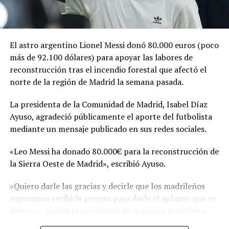
décadas, hasta que en 2026 se dio vía libre a su
realización, con Jim Carrey como una de las principales
figuras vinculadas a la producción.
El astro argentino Lionel Messi donó 80.000 euros (poco
más de 92.100 dólares) para apoyar las labores de
Comparte esto:
reconstrucción tras el incendio forestal que afectó el
norte de la región de Madrid la semana pasada.
Facebook
X
La presidenta de la Comunidad de Madrid, Isabel Díaz
Ayuso, agradeció públicamente el aporte del futbolista
Me gusta esto:
mediante un mensaje publicado en sus redes sociales.
«Leo Messi ha donado 80.000€ para la reconstrucción de
la Sierra Oeste de Madrid», escribió Ayuso.
«Quiero darle las gracias y decirle que los madrileños
esperamos recibirle pronto para darle el aplauso que se
merece», añadió la presidenta de la región madrileña.