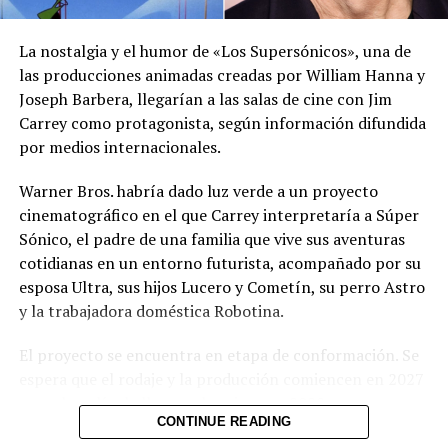
La nostalgia y el humor de «Los Supersónicos», una de
las producciones animadas creadas por William Hanna y
Joseph Barbera, llegarían a las salas de cine con Jim
Avatar: The Way of Water es
Increíble récord de “Avatar 2”
Carrey como protagonista, según información difundida
la película más cara de la
a tan solo 14 días en los
por medios internacionales.
historia
cines
1 diciembre, 2022
30 diciembre, 2022
En «Jetset»
En «Tendencias»
Warner Bros. habría dado luz verde a un proyecto
cinematográfico en el que Carrey interpretaría a Súper
Sónico, el padre de una familia que vive sus aventuras
cotidianas en un entorno futurista, acompañado por su
esposa Ultra, sus hijos Lucero y Cometín, su perro Astro
y la trabajadora doméstica Robotina.
James Cameron no cree en
que los guionistas vayan a
El proyecto se encuentra en etapa de conformación. Se
ser reemplazados por
espera que el rodaje y la producción comiencen en 2027
inteligencia artificial
y que la película llegue a los cines en 2028, aunque
19 julio, 2023
En «Jetset»
CONTINUE READING
todavía no existe un calendario oficial. El resto del