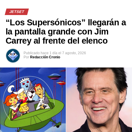
JETSET
“Los Supersónicos” llegarán a
la pantalla grande con Jim
Comparte esto:
Carrey al frente del elenco
Facebook
X
Publicado
hace 1 día
el
7 agosto, 2026
Por
Redacción Cronio
Me gusta esto:
Relacionado