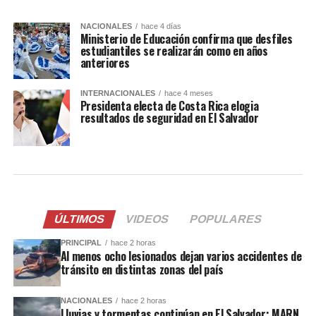
NACIONALES
hace 4 días
Ministerio de Educación confirma que desfiles
estudiantiles se realizarán como en años
anteriores
INTERNACIONALES
hace 4 meses
Presidenta electa de Costa Rica elogia
resultados de seguridad en El Salvador
ÚLTIMOS
VIDEOS
POPULARES
PRINCIPAL
hace 2 horas
Al menos ocho lesionados dejan varios accidentes de
tránsito en distintas zonas del país
NACIONALES
hace 2 horas
Lluvias y tormentas continúan en El Salvador; MARN