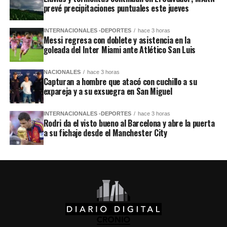
prevé precipitaciones puntuales este jueves
INTERNACIONALES -DEPORTES
hace 3 horas
Messi regresa con doblete y asistencia en la
goleada del Inter Miami ante Atlético San Luis
NACIONALES
hace 3 horas
Capturan a hombre que atacó con cuchillo a su
expareja y a su exsuegra en San Miguel
INTERNACIONALES -DEPORTES
hace 3 horas
Rodri da el visto bueno al Barcelona y abre la puerta
a su fichaje desde el Manchester City