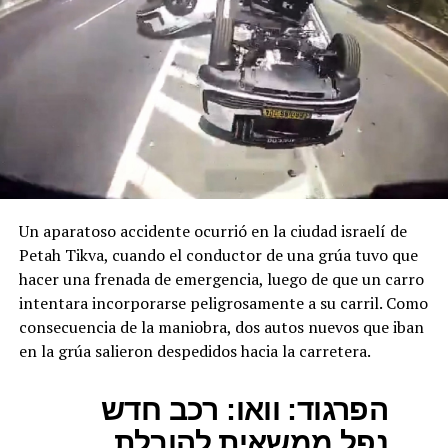
DON'T MISS
VIDEO – Dos hombres confiesan haber recibido dinero
para sacar el DUI y votar por el FMLN
Un aparatoso accidente ocurrió en la ciudad israelí de
Petah Tikva, cuando el conductor de una grúa tuvo que
hacer una frenada de emergencia, luego de que un carro
intentara incorporarse peligrosamente a su carril. Como
consecuencia de la maniobra, dos autos nuevos que iban
en la grúa salieron despedidos hacia la carretera.
הפרגוד: וואו: רכב חדש
נפל ממשאית להובלת