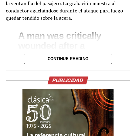
Facebook
X
la ventanilla del pasajero. La grabación muestra al
conductor agachándose durante el ataque para luego
quedar tendido sobre la acera.
Me gusta esto:
A man was critically
wounded after a
gunman opened fire on
CONTINUE READING
his Dodge Challenger in
broad daylight in North
PUBLICIDAD
Philadelphia.
The car was riddled
with bullets through the
passenger-side
window.