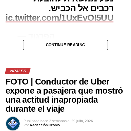
רכבים אל הכביש.
pic.twitter.com/1UxEvOI5UU
— הפרגוד
(@moshepargod)
July
CONTINUE READING
27, 2026
VIRALES
Comparte esto:
FOTO | Conductor de Uber
Facebook
X
expone a pasajera que mostró
una actitud inapropiada
Me gusta esto:
durante el viaje
Publicado
hace 2 semanas
el
29 julio, 2026
Por
Redacción Cronio