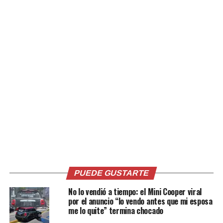
Facebook
X
Me gusta esto:
Relacionado
PUEDE GUSTARTE
No lo vendió a tiempo: el Mini Cooper viral
Capta con un «selfie» el
FOTOS- VIDEO: Novio
por el anuncio “lo vendo antes que mi esposa
momento en el que su novia
cancela boda al descubrir la
me lo quite” termina chocado
le estaba siendo infiel y su
infidelidad de su prometida