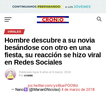
VIRALES
Hombre descubre a su novia
besándose con otro en una
fiesta, su reacción se hizo viral
en Redes Sociales
Publicado
hace 8 años
el
9 marzo, 2018
Por
cronio
pic.twitter.com/ysWuePOOWz
— Nano
(@Marian0Nicolas)
4 de marzo de 2018