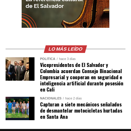
pic.twitter.com/upJyZXvTsz
— AugustinBrian
(@AugustinBrian3)
July
24, 2026
LO MÁS LEÍDO
POLÍTICA
hace 3 días
Vicepresidentes de El Salvador y
Comparte esto:
Colombia acuerdan Consejo Binacional
Empresarial y cooperan en seguridad e
Facebook
X
inteligencia artificial durante posesión
en Cali
Me gusta esto:
NACIONALES
hace 2 días
Capturan a siete mecánicos señalados
de desmantelar motocicletas hurtadas
en Santa Ana