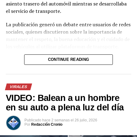
asiento trasero del automóvil mientras se desarrollaba
el servicio de transporte.
La publicación generó un debate entre usuarios de redes
sociales, quienes discutieron sobre la importancia de
mantener el respeto, la buena educación y el cuidado de
los vehículos al utilizar plataformas de transporte.
El afectado explicó que decidió hacer pública la imagen
CONTINUE READING
debido a que consideró que la conducta de la mujer
representó una falta de respeto hacia él como
conductor y hacia los futuros usuarios del servicio.
VIRALES
VIDEO: Balean a un hombre
en su auto a plena luz del día
Publicado
hace 2 semanas
el
26 julio, 2026
Por
Redacción Cronio