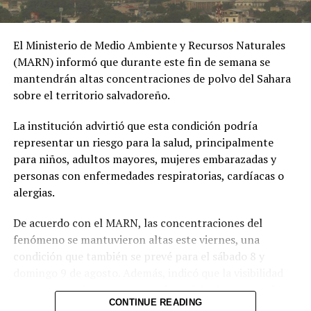
Ibagué a una joven de
19 años señalada de
El Ministerio de Medio Ambiente y Recursos Naturales
extorsionar al hombre
(MARN) informó que durante este fin de semana se
con quien sostuvo una
mantendrán altas concentraciones de polvo del Sahara
sobre el territorio salvadoreño.
relación
extramatrimonial, a
La institución advirtió que esta condición podría
representar un riesgo para la salud, principalmente
quien amenazaba con
para niños, adultos mayores, mujeres embarazadas y
exponer material íntimo
personas con enfermedades respiratorias, cardíacas o
y contarle a su esposa
alergias.
si no le entregaba la
De acuerdo con el MARN, las concentraciones del
suma de 25 millones de
fenómeno se mantuvieron altas este viernes, una
condición que también se prevé para el sábado 8 y
pesos.
domingo 9 de agosto. Además, indicó que la visibilidad
pic.twitter.com/MmwPQe2n
permanecerá brumosa y que el nivel de riesgo para la
CONTINUE READING
salud es alto.