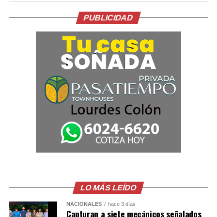
México. La entrega del documento constituía una
condición de su Gobierno para avanzar en el
PUBLICIDAD
restablecimiento de las relaciones diplomáticas.
La relación entre ambos países comenzó a deteriorarse
tras la caída y detención de Castillo por su intento de
disolver el Congreso a finales de 2022. En ese momento,
México concedió asilo a la esposa y los hijos del
exmandatario.
Posteriormente, la justicia peruana condenó a Castillo
en 2025 a más de 11 años de cárcel por esos actos, una
sentencia que el Gobierno mexicano considera ilegal.
El comunicado emitido por las cancillerías no ofreció
mayores detalles sobre el acuerdo para restablecer las
relaciones diplomáticas.
LO MÁS LEÍDO
NACIONALES
hace 3 días
Sheinbaum también indicó que Chávez viajó a México en
Capturan a siete mecánicos señalados