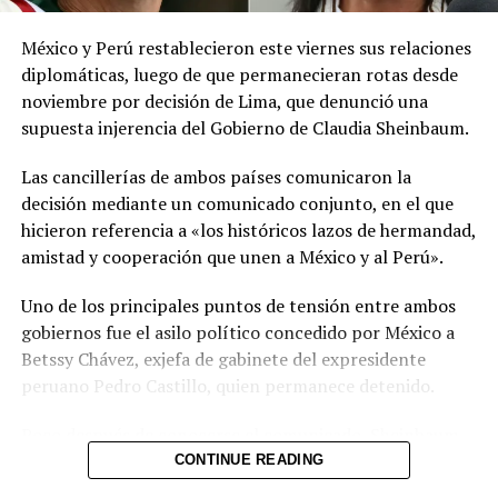
meteorológicas.
México y Perú restablecieron este viernes sus relaciones
Las autoridades reiteraron el llamado a consultar los
diplomáticas, luego de que permanecieran rotas desde
canales oficiales del MARN y adoptar las medidas de
noviembre por decisión de Lima, que denunció una
prevención necesarias para reducir los efectos de este
supuesta injerencia del Gobierno de Claudia Sheinbaum.
fenómeno atmosférico, especialmente entre las
personas con mayor riesgo de complicaciones de salud.
Las cancillerías de ambos países comunicaron la
decisión mediante un comunicado conjunto, en el que
Comparte esto:
hicieron referencia a «los históricos lazos de hermandad,
amistad y cooperación que unen a México y al Perú».
Facebook
X
Uno de los principales puntos de tensión entre ambos
gobiernos fue el asilo político concedido por México a
Me gusta esto:
Betssy Chávez, exjefa de gabinete del expresidente
peruano Pedro Castillo, quien permanece detenido.
Poco después de conocerse el comunicado, Sheinbaum
informó durante su conferencia diaria que Chávez había
CONTINUE READING
recibido el salvoconducto y estaba a punto de llegar a