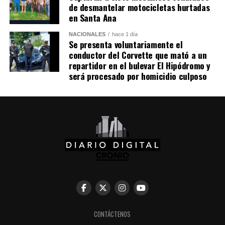
un avión militar y calificó la entrega del salvoconducto
de desmantelar motocicletas hurtadas
como «una acción de buena voluntad» de la presidenta
en Santa Ana
Keiko Fujimori.
NACIONALES
hace 1 día
Se presenta voluntariamente el
conductor del Corvette que mató a un
Comparte esto:
repartidor en el bulevar El Hipódromo y
será procesado por homicidio culposo
Facebook
X
Me gusta esto:
CONTÁCTENOS