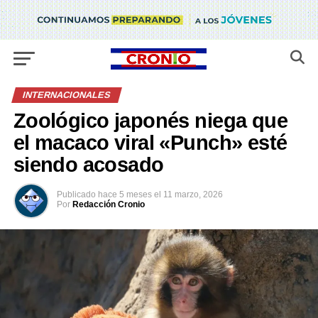
INTERNACIONALES
Zoológico japonés niega que
el macaco viral «Punch» esté
siendo acosado
Publicado
hace 5 meses
el
11 marzo, 2026
Por
Redacción Cronio