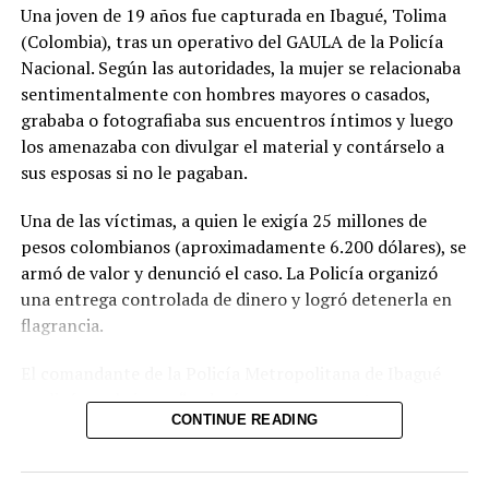
Una joven de 19 años fue capturada en Ibagué, Tolima
Relacionado
(Colombia), tras un operativo del GAULA de la Policía
Nacional. Según las autoridades, la mujer se relacionaba
sentimentalmente con hombres mayores o casados,
grababa o fotografiaba sus encuentros íntimos y luego
los amenazaba con divulgar el material y contárselo a
sus esposas si no le pagaban.
El bebé macaco Punch se
Nueve monos hembra
adapta con valentía y atrae a
atacan brutalmente a líder
multitudes en Japón
de la manada por su
Una de las víctimas, a quien le exigía 25 millones de
19 marzo, 2026
impotencia sexual
pesos colombianos (aproximadamente 6.200 dólares), se
En «Internacionales»
10 mayo, 2019
armó de valor y denunció el caso. La Policía organizó
En «Internacionales»
una entrega controlada de dinero y logró detenerla en
flagrancia.
El comandante de la Policía Metropolitana de Ibagué
explicó que la joven “seducía con sus encantos a
CONTINUE READING
hombres que tenían familia” y, una vez obtenía el
Pandilleros de la MS, alias
material comprometedor, iniciaba el chantaje. Las
‘Macaco’ y el ‘Gordillo’, son
capturados tras privar de
autoridades no descartan que existan más víctimas y