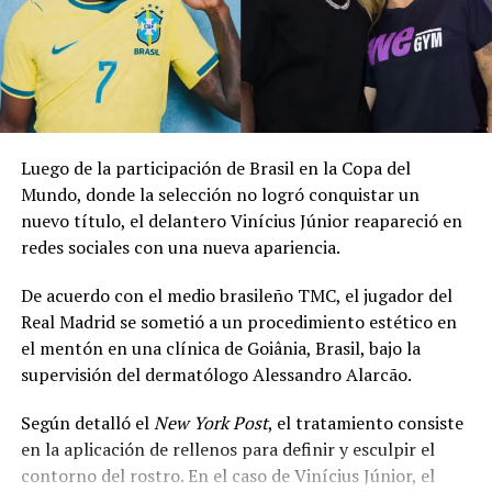
Erling Haaland brought
the ‘viking row’ to
Gianluigi
Donnarumma’s
Luego de la participación de Brasil en la Copa del
wedding
Mundo, donde la selección no logró conquistar un
nuevo título, el delantero Vinícius Júnior reapareció en
pic.twitter.com/HP6MLIDybX
redes sociales con una nueva apariencia.
De acuerdo con el medio brasileño TMC, el jugador del
— Sky Sports Premier
Real Madrid se sometió a un procedimiento estético en
League
el mentón en una clínica de Goiânia, Brasil, bajo la
(@SkySportsPL)
July
supervisión del dermatólogo Alessandro Alarcão.
25, 2026
Según detalló el
New York Post
, el tratamiento consiste
en la aplicación de rellenos para definir y esculpir el
contorno del rostro. En el caso de Vinícius Júnior, el
La celebración también contó con actuaciones