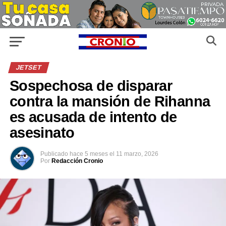
JETSET
Sospechosa de disparar
contra la mansión de Rihanna
es acusada de intento de
asesinato
Publicado
hace 5 meses
el
11 marzo, 2026
Por
Redacción Cronio