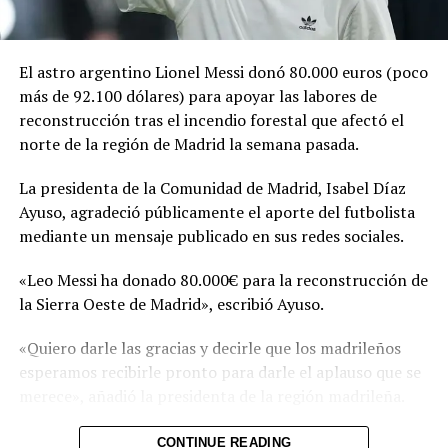
Rihanna regresa con nueva
canción “Lift Me Up” para
“Black Panther: Wakanda
El astro argentino Lionel Messi donó 80.000 euros (poco
Forever”
26 octubre, 2022
más de 92.100 dólares) para apoyar las labores de
En «Jetset»
reconstrucción tras el incendio forestal que afectó el
norte de la región de Madrid la semana pasada.
RELATED TOPICS:
La presidenta de la Comunidad de Madrid, Isabel Díaz
UP NEXT
Ayuso, agradeció públicamente el aporte del futbolista
Hermano de Catalino Miranda concilia con víctima por
mediante un mensaje publicado en sus redes sociales.
$200,000
«Leo Messi ha donado 80.000€ para la reconstrucción de
DON'T MISS
Hilary Duff habla el distanciamiento con sus padres y su
la Sierra Oeste de Madrid», escribió Ayuso.
hermana Haylie
«Quiero darle las gracias y decirle que los madrileños
esperamos recibirle pronto para darle el aplauso que se
merece», añadió la presidenta de la región madrileña.
El incendio forestal que afectó el noroeste de la región
CONTINUE READING