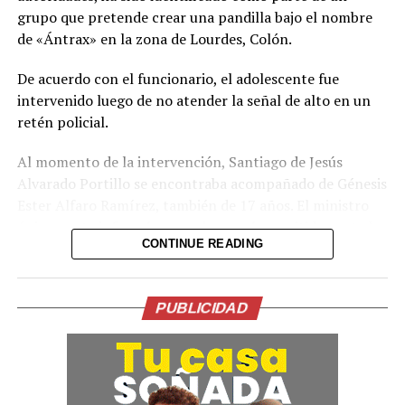
grupo que pretende crear una pandilla bajo el nombre
de «Ántrax» en la zona de Lourdes, Colón.
De acuerdo con el funcionario, el adolescente fue
intervenido luego de no atender la señal de alto en un
retén policial.
Al momento de la intervención, Santiago de Jesús
Alvarado Portillo se encontraba acompañado de Génesis
Ester Alfaro Ramírez, también de 17 años. El ministro
únicamente informó que ambos serán remitidos ante las
CONTINUE READING
autoridades correspondientes para ser procesados.
Villatoro afirmó que las autoridades cuentan con la
capacidad para detectar e interrumpir a tiempo el
PUBLICIDAD
surgimiento de organizaciones emergentes que intenten
operar bajo nuevas denominaciones. Asimismo, aseguró
que no permitirán que se repliquen las prácticas
criminales del pasado y que cualquier célula que