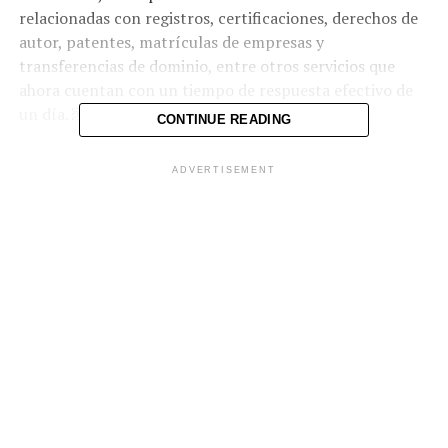
relacionadas con registros, certificaciones, derechos de
autor, patentes, matrículas de empresas y
transferencias de dominio, entre otros servicios que
ahora cuentan con un tiempo de respuesta efectivo de
un día. ￼
CONTINUE READING
Entre los trámites incluidos se encuentran
ADVERTISEMENT
certificaciones registrales, constancias, copias simples
de documentos, inscripción y modificación de
sociedades, así como la inscripción de matrículas de
empresas o su renovación. También figuran
procedimientos vinculados con el registro de derechos
de autor, búsqueda de antecedentes de signos distintivos
y diversas modalidades de transferencia o transmisión
de dominio, como compraventas, donaciones o
traspasos por herencia.
Según la directora ejecutiva del OMR, Mariana Carolina
Gómez, este avance forma parte de una estrategia más