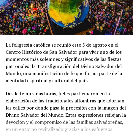
ciudadanos consulten de forma centralizada los
requisitos, modalidades y tiempos de respuesta a través
de la plataforma tecnológica SIMEJORA, lo que
contribuye a fortalecer la seguridad jurídica y la
eficiencia en la gestión de servicios públicos.
La feligresía católica se reunió este 5 de agosto en el
Centro Histórico de San Salvador para vivir uno de los
Comparte esto:
momentos más solemnes y significativos de las fiestas
patronales: la Transfiguración del Divino Salvador del
Mundo, una manifestación de fe que forma parte de la
Facebook
X
identidad espiritual y cultural del país.
Desde tempranas horas, fieles participaron en la
elaboración de las tradicionales alfombras que adornan
Me gusta esto:
las calles por donde pasa la procesión con la imagen del
Divino Salvador del Mundo. Estas expresiones reflejan la
devoción y el compromiso de las familias salvadoreñas,
en un entorno revitalizado gracias a los esfuerzos