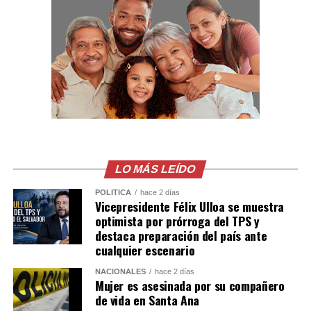
pretenda operar bajo esos parámetros será
desmantelada y sus integrantes llevados ante la justicia.
Comparte esto:
Facebook
X
Me gusta esto:
LO MÁS LEÍDO
POLÍTICA
hace 2 días
Vicepresidente Félix Ulloa se muestra
optimista por prórroga del TPS y
destaca preparación del país ante
cualquier escenario
NACIONALES
hace 2 días
Mujer es asesinada por su compañero
de vida en Santa Ana