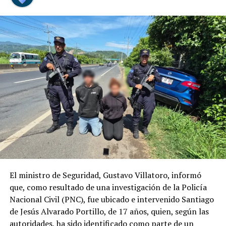
Nuestro compromiso es ofrecer una experiencia
aeroportuaria más cómoda, accesible y amigable,
fortaleciendo la atención a quienes viajan con niños y
convirtiendo su llegada a El Salvador en un momento
especial.
Comparte esto:
Facebook
X
Me gusta esto:
El ministro de Seguridad, Gustavo Villatoro, informó
que, como resultado de una investigación de la Policía
Nacional Civil (PNC), fue ubicado e intervenido Santiago
de Jesús Alvarado Portillo, de 17 años, quien, según las
autoridades, ha sido identificado como parte de un