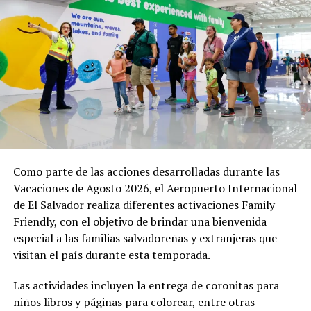
Nacional de Protección Civil se han desplegado en
distintos puntos estratégicos para acompañar el
desarrollo de esta y otras actividades. Equipos de
CNR celebra 30 años
primera respuesta, personal de salud y cuerpos de
innovando en la
socorro permanecen atentos para brindar atención
transformación de El
Salvador
inmediata en caso de cualquier eventualidad.
23 abril, 2024
En «Nacionales»
El Gobierno reafirma su compromiso de garantizar que
estas expresiones de fe se desarrollen en un ambiente
seguro, permitiendo que la población viva plenamente
RELATED TOPICS:
sus tradiciones en el corazón de la capital.
Como parte de las acciones desarrolladas durante las
UP NEXT
Vacaciones de Agosto 2026, el Aeropuerto Internacional
Uber planea ensayo de robotaxis en Tokio en alianza con
de El Salvador realiza diferentes activaciones Family
Nissan y Wayve
Comparte esto:
Friendly, con el objetivo de brindar una bienvenida
DON'T MISS
Facebook
X
especial a las familias salvadoreñas y extranjeras que
La Dirección de Integración tiene nueva sede en
visitan el país durante esta temporada.
Sonsonate
Me gusta esto:
Las actividades incluyen la entrega de coronitas para
niños libros y páginas para colorear, entre otras