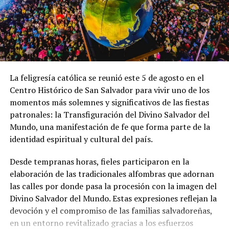
Uber aclara que persona
fallecida en Colón, no es
parte de plataforma
15 abril, 2021
En «Nacionales»
La feligresía católica se reunió este 5 de agosto en el
Centro Histórico de San Salvador para vivir uno de los
momentos más solemnes y significativos de las fiestas
RELATED TOPICS:
patronales: la Transfiguración del Divino Salvador del
UP NEXT
Mundo, una manifestación de fe que forma parte de la
Chelo Arévalo y la brasileña Luisa Stefani, ganaron en
identidad espiritual y cultural del país.
dobles mixto
Desde tempranas horas, fieles participaron en la
DON'T MISS
Simplificación regulatoria permite resolver 83 trámites
elaboración de las tradicionales alfombras que adornan
del CNR en un día
las calles por donde pasa la procesión con la imagen del
Divino Salvador del Mundo. Estas expresiones reflejan la
devoción y el compromiso de las familias salvadoreñas,
en un entorno revitalizado gracias a los esfuerzos