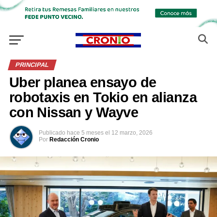
PRINCIPAL
Uber planea ensayo de
robotaxis en Tokio en alianza
con Nissan y Wayve
Publicado
hace 5 meses
el
12 marzo, 2026
Por
Redacción Cronio