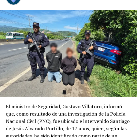
Nuestro compromiso es ofrecer una experiencia
aeroportuaria más cómoda, accesible y amigable,
fortaleciendo la atención a quienes viajan con niños y
convirtiendo su llegada a El Salvador en un momento
especial.
Comparte esto:
Facebook
X
Me gusta esto:
El ministro de Seguridad, Gustavo Villatoro, informó
que, como resultado de una investigación de la Policía
Nacional Civil (PNC), fue ubicado e intervenido Santiago
de Jesús Alvarado Portillo, de 17 años, quien, según las
autoridades, ha sido identificado como parte de un