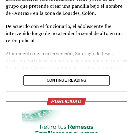
grupo que pretende crear una pandilla bajo el nombre
de «Ántrax» en la zona de Lourdes, Colón.
De acuerdo con el funcionario, el adolescente fue
intervenido luego de no atender la señal de alto en un
retén policial.
Al momento de la intervención, Santiago de Jesús
Alvarado Portillo se encontraba acompañado de Génesis
Ester Alfaro Ramírez, también de 17 años. El ministro
únicamente informó que ambos serán remitidos ante las
CONTINUE READING
autoridades correspondientes para ser procesados.
Villatoro afirmó que las autoridades cuentan con la
capacidad para detectar e interrumpir a tiempo el
PUBLICIDAD
surgimiento de organizaciones emergentes que intenten
operar bajo nuevas denominaciones. Asimismo, aseguró
que no permitirán que se repliquen las prácticas
criminales del pasado y que cualquier célula que