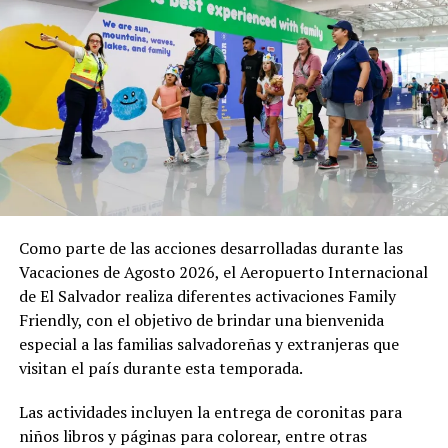
Nacional de Protección Civil se han desplegado en
distintos puntos estratégicos para acompañar el
desarrollo de esta y otras actividades. Equipos de
primera respuesta, personal de salud y cuerpos de
socorro permanecen atentos para brindar atención
inmediata en caso de cualquier eventualidad.
El Gobierno reafirma su compromiso de garantizar que
estas expresiones de fe se desarrollen en un ambiente
seguro, permitiendo que la población viva plenamente
sus tradiciones en el corazón de la capital.
Como parte de las acciones desarrolladas durante las
Vacaciones de Agosto 2026, el Aeropuerto Internacional
de El Salvador realiza diferentes activaciones Family
Comparte esto:
Friendly, con el objetivo de brindar una bienvenida
Facebook
X
especial a las familias salvadoreñas y extranjeras que
visitan el país durante esta temporada.
Me gusta esto:
Las actividades incluyen la entrega de coronitas para
niños libros y páginas para colorear, entre otras