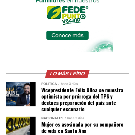
pretenda operar bajo esos parámetros será
desmantelada y sus integrantes llevados ante la justicia.
Comparte esto:
Facebook
X
Me gusta esto:
LO MÁS LEÍDO
POLÍTICA
hace 3 días
Vicepresidente Félix Ulloa se muestra
optimista por prórroga del TPS y
destaca preparación del país ante
cualquier escenario
NACIONALES
hace 3 días
Mujer es asesinada por su compañero
de vida en Santa Ana