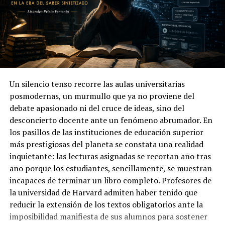
sostener la Iglesia desde una presencia litúrgica y
contemplativa. En su última audiencia general dijo que
su decisión “no revoca esto. No regreso a la vida privada
[…] No abandono la cruz, sino que permanezco de una
manera nueva junto al Señor Crucificado” (Benedicto
XVI, Última Audiencia General, 27 de febrero de 2013).
Ese “permanecer de una manera nueva” es, por tanto, la
Un silencio tenso recorre las aulas universitarias
práctica personal de la minoría creativa: desplazarse del
posmodernas, un murmullo que ya no proviene del
protagonismo mediático a la intensidad de la oración
debate apasionado ni del cruce de ideas, sino del
que fertiliza la comunidad.
desconcierto docente ante un fenómeno abrumador. En
los pasillos de las instituciones de educación superior
No obstante, esta correspondencia entre teoría y gesto
más prestigiosas del planeta se constata una realidad
comporta matices que conviene señalar. Por un lado, la
inquietante: las lecturas asignadas se recortan año tras
renuncia introduce una “secularización funcional” del
año porque los estudiantes, sencillamente, se muestran
papado: si el ejercicio del pontificado se somete a
incapaces de terminar un libro completo. Profesores de
criterios de capacidad física y administrativa, la figura
la universidad de Harvard admiten haber tenido que
papal puede verse despojada de su aura trascendente
reducir la extensión de los textos obligatorios ante la
hasta el punto de asimilarla a la lógica de un jefe
imposibilidad manifiesta de sus alumnos para sostener
ejecutivo cuya legitimidad depende de su eficacia. Esta