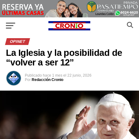
OPINET
La Iglesia y la posibilidad de
“volver a ser 12”
Publicado
hace 1 mes
el
22 junio, 2026
Por
Redacción Cronio