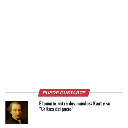
porque la secularización erosiona los procesos de
transmisión cultural y convierte la fe en hábito o en una
opción entre otras. En consecuencia, la pérdida de
miembros no es, a sus ojo, un fracaso estadístico sino
una depuración, puesto que “al disminuir el número de
sus fieles, perderá también gran parte de sus privilegios
sociales” (Ratzinger, 1970, p. 75). Aquí la crítica no es
utilitarista, sino que se trata de reivindicar una libertad
de la Iglesia frente a los favores del poder, de re-enfocar
la autoridad eclesial en la credibilidad del testimonio
más que en la eficacia social y política.
Su renuncia al papado en 2013 aparece, a la luz de esta
línea teórica, como un gesto que debe leerse tanto en
PUEDE GUSTARTE
clave personal como eclesiológica. No puede reducirse a
un efecto exclusivo del debilitamiento físico, sino que es
El puente entre dos mundos: Kant y su
“Crítica del juicio”
también la concreción de una convicción sobre la
relación entre el poder y la misión. Ratzinger había
problematizado la hipertrofia administrativa del papado