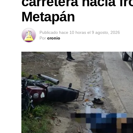
carretera hacia fr
Metapán
Publicado
hace 10 horas
el
9 agosto, 2026
Por
cronio