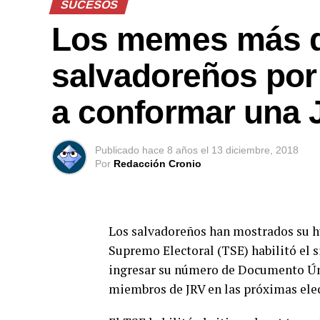
SUCESOS
Los memes más di
salvadoreños por 
a conformar una 
Publicado
hace 8 años
el
13 diciembre, 2018
Por
Redacción Cronio
Los salvadoreños han mostrados su hu
Supremo Electoral (TSE) habilitó el s
ingresar su número de Documento Únic
miembros de JRV en las próximas elec