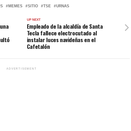
OS
MEMES
SITIO
TSE
URNAS
UP NEXT
 una
Empleado de la alcaldía de Santa
Tecla fallece electrocutado al
ultó
instalar luces navideñas en el
Cafetalón
ADVERTISEMENT