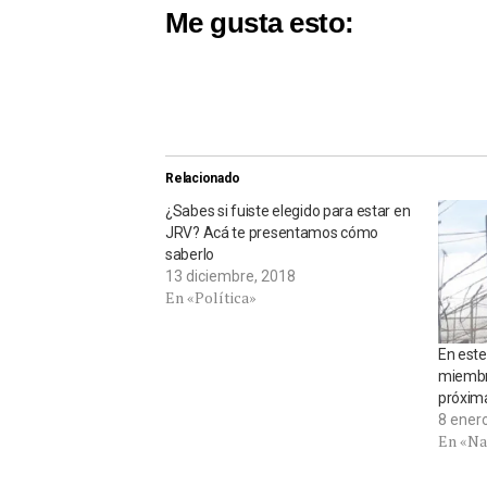
Me gusta esto:
Relacionado
¿Sabes si fuiste elegido para estar en
JRV? Acá te presentamos cómo
saberlo
13 diciembre, 2018
En «Política»
En este
miembro
próxim
8 ener
En «Na