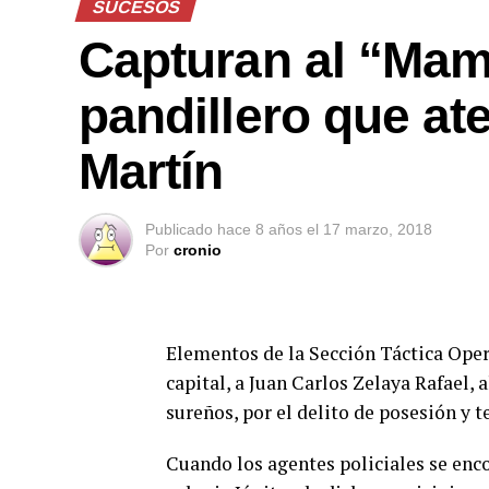
SUCESOS
Capturan al “Mam
pandillero que a
Martín
Publicado
hace 8 años
el
17 marzo, 2018
Por
cronio
Elementos de la Sección Táctica Oper
capital, a Juan Carlos Zelaya Rafael,
sureños, por el delito de posesión y t
Cuando los agentes policiales se enco