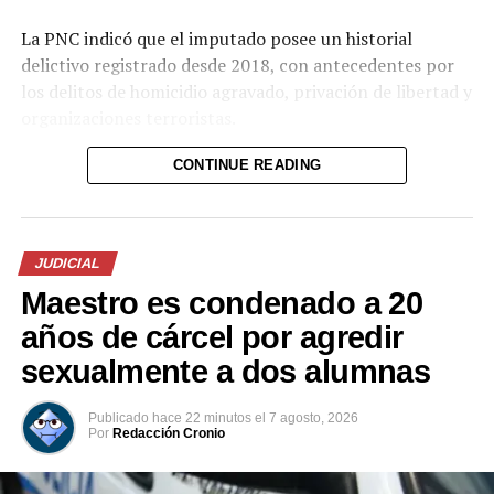
La PNC indicó que el imputado posee un historial
delictivo registrado desde 2018, con antecedentes por
los delitos de homicidio agravado, privación de libertad y
organizaciones terroristas.
La captura fue ejecutada mediante un trabajo de
CONTINUE READING
inteligencia policial en la lotificación San Luis, del
distrito de San Luis Talpa. La corporación informó que
el detenido será remitido de inmediato a un tribunal de
JUDICIAL
justicia para enfrentar el proceso correspondiente.
Maestro es condenado a 20
Comparte esto:
años de cárcel por agredir
sexualmente a dos alumnas
Facebook
X
Publicado
hace 22 minutos
el
7 agosto, 2026
Por
Redacción Cronio
Me gusta esto: