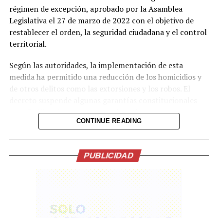
régimen de excepción, aprobado por la Asamblea
Las agresiones sexuales fueron denunciadas por el 22 de
Legislativa el 27 de marzo de 2022 con el objetivo de
octubre de 2025 lo que permitió que la FGR iniciara el
restablecer el orden, la seguridad ciudadana y el control
proceso penal.
territorial.
Según las autoridades, la implementación de esta
Comparte esto:
medida ha permitido una reducción de los homicidios y
Facebook
X
de otros delitos como las extorsiones y los robos. El
decreto suspende algunas garantías constitucionales
para facilitar la captura y condena de estructuras
Me gusta esto:
CONTINUE READING
criminales.
Asimismo, la PNC indicó que, desde el inicio de la
administración del presidente Nayib Bukele, el 1 de junio
PUBLICIDAD
de 2019, el país ha registrado 1,288 días sin homicidios,
en el marco de una disminución sostenida de los hechos
delictivos.
En lo que va de 2026, las estadísticas oficiales reflejan