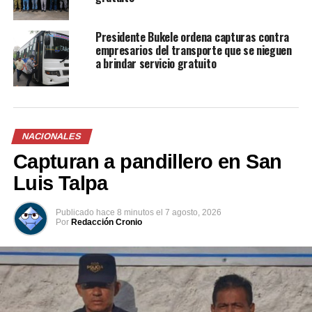
Presidente Bukele ordena capturas contra
empresarios del transporte que se nieguen
Relacionado
a brindar servicio gratuito
NACIONALES
Capturan a cinco
Ya está habilitado el servicio
Capturan a pandillero en San
empresarios del transporte
gratuito de grúas del
por incumplir con el servicio
Ministerio de Obras Públicas
Luis Talpa
gratuito
22 diciembre, 2025
En «Principal»
7 mayo, 2025
En «Nacionales»
Publicado
hace 8 minutos
el
7 agosto, 2026
Por
Redacción Cronio
Presidente Bukele: