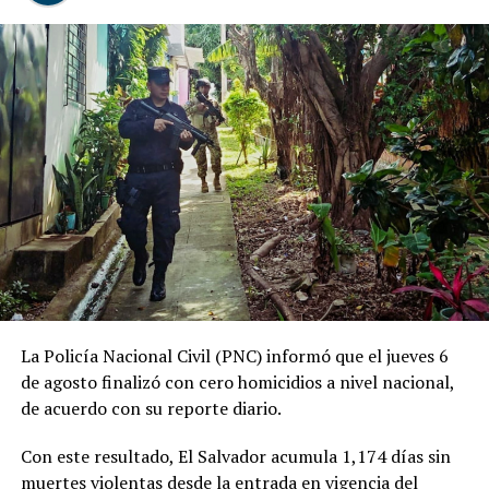
La Policía Nacional Civil (PNC) informó que el jueves 6
de agosto finalizó con cero homicidios a nivel nacional,
de acuerdo con su reporte diario.
Según el reporte fiscal, Osegueda Claros se aprovechó
de su cargo como maestro de la institución para
Con este resultado, El Salvador acumula 1,174 días sin
cometer el delito.
muertes violentas desde la entrada en vigencia del