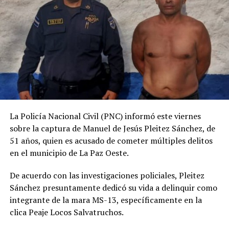
Transportistas recibieron
fondos y no prestaron el
servicio, enfrentarán cargos
por peculado
6 mayo, 2025
En «Nacionales»
RELATED TOPICS:
IRREGULARIDADES
MESA NACIONAL DE TRANSPORTE
SERVICIO GRATUITO
La Policía Nacional Civil (PNC) informó este viernes
UP NEXT
Condenan a mujer por tráfico de marihuana en
sobre la captura de Manuel de Jesús Pleitez Sánchez, de
Soyapango
51 años, quien es acusado de cometer múltiples delitos
en el municipio de La Paz Oeste.
DON'T MISS
Decenas de muertos en los peores enfrentamientos
De acuerdo con las investigaciones policiales, Pleitez
entre India y Pakistán en dos décadas
Sánchez presuntamente dedicó su vida a delinquir como
integrante de la mara MS-13, específicamente en la
clica Peaje Locos Salvatruchos.