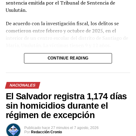
sentencia emitida por el Tribunal de Sentencia de
Usulután.
De acuerdo con la investigación fiscal, los delitos se
cometieron entre febrero y octubre de 2025, en el
interior de un centro escolar del distrito de Santiago de
María, Usulután. La víctimas tienen 9 y 12 años.
CONTINUE READING
NACIONALES
El Salvador registra 1,174 días
sin homicidios durante el
régimen de excepción
Publicado
hace 27 minutos
el
7 agosto, 2026
Por
Redacción Cronio