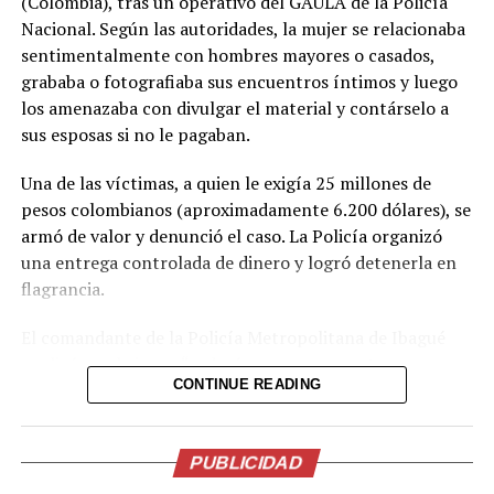
(Colombia), tras un operativo del GAULA de la Policía
Nacional. Según las autoridades, la mujer se relacionaba
sentimentalmente con hombres mayores o casados,
grababa o fotografiaba sus encuentros íntimos y luego
los amenazaba con divulgar el material y contárselo a
View this post on Instagram
sus esposas si no le pagaban.
Una de las víctimas, a quien le exigía 25 millones de
pesos colombianos (aproximadamente 6.200 dólares), se
armó de valor y denunció el caso. La Policía organizó
una entrega controlada de dinero y logró detenerla en
flagrancia.
El comandante de la Policía Metropolitana de Ibagué
explicó que la joven “seducía con sus encantos a
CONTINUE READING
hombres que tenían familia” y, una vez obtenía el
material comprometedor, iniciaba el chantaje. Las
La gobernadora de Chocó informó a través de X que en
autoridades no descartan que existan más víctimas y
Quibdó, capital de ese departamento, se reportaron
PUBLICIDAD
pidieron a quienes hayan sido afectados a interponer la
personas heridas y “daños graves en las edificaciones”.