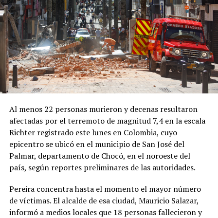
UP NEXT
Técnicos del PSG y Real Madrid alistan sus piezas para
el duelo del próximo miércoles
DON'T MISS
El Barcelona no pudo ante el Getafe y sumó su segundo
empate consecutivo en la Liga
Al menos 22 personas murieron y decenas resultaron
afectadas por el terremoto de magnitud 7,4 en la escala
Richter registrado este lunes en Colombia, cuyo
epicentro se ubicó en el municipio de San José del
Palmar, departamento de Chocó, en el noroeste del
país, según reportes preliminares de las autoridades.
Pereira concentra hasta el momento el mayor número
de víctimas. El alcalde de esa ciudad, Mauricio Salazar,
informó a medios locales que 18 personas fallecieron y