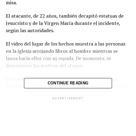
misa.
El atacante, de 22 años, también decapitó estatuas de
Jesucristo y de la Virgen María durante el incidente,
según las autoridades.
El video del lugar de los hechos muestra a las personas
en la iglesia arrojando libros al hombre mientras se
lanza hacia ellos con su espada. De momento, se
desconocen los motivos del ataque.
Los testigos y la Policía han señalado que entre los
CONTINUE READING
heridos figura un oficial de Policía que trató de detener
al atacante y el sacerdote Karl Edmund Prier, de 81
ADVERTISEMENT
años, residente de Indonesia desde hace mucho tiempo.
Las víctimas, que presentan heridas en espalda, cuello y
cabeza, se encuentran en condición estable.
La Policía abrió fuego contra el atacante, identificado