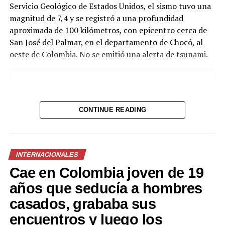
Servicio Geológico de Estados Unidos, el sismo tuvo una
estructura académica en Calima Darién, daños
magnitud de 7,4 y se registró a una profundidad
estructurales menores en Cali”, explicó María Cristina
aproximada de 100 kilómetros, con epicentro cerca de
Lesmes, secretaria de Salud del Valle del Cauca.
San José del Palmar, en el departamento de Chocó, al
oeste de Colombia. No se emitió una alerta de tsunami.
CONTINUE READING
INTERNACIONALES
Cae en Colombia joven de 19
años que seducía a hombres
casados, grababa sus
encuentros y luego los