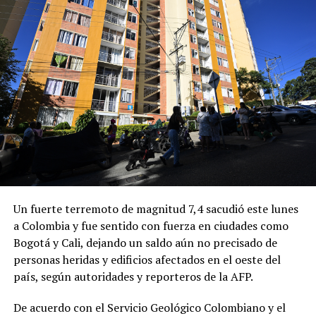
Las autoridades de Manizales reportaron otros dos
fallecidos, mientras que en el departamento del Valle
Un fuerte terremoto de magnitud 7,4 sacudió este lunes
del Cauca se confirmó la muerte de dos personas más,
a Colombia y fue sentido con fuerza en ciudades como
además de varios heridos y daños estructurales en
Bogotá y Cali, dejando un saldo aún no precisado de
diferentes localidades.
personas heridas y edificios afectados en el oeste del
“Estamos apenas tratando de comunicarnos por radio
país, según autoridades y reporteros de la AFP.
con los hospitales, sabemos que tenemos tres heridos en
De acuerdo con el Servicio Geológico Colombiano y el
El Cairo, dos muertos en Zarzal, el colapso de una