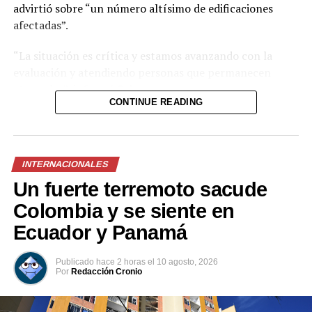
advirtió sobre “un número altísimo de edificaciones
afectadas”.
“La situación es crítica y estamos avanzando con la
evaluación y atendiendo personas que permanecen
atrapadas”, informó Salazar.
CONTINUE READING
INTERNACIONALES
Un fuerte terremoto sacude
Colombia y se siente en
Ecuador y Panamá
Publicado
hace 2 horas
el
10 agosto, 2026
Por
Redacción Cronio