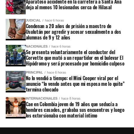
Aparatoso accidente en la carretera a Santa Ana
deja al menos 10 lesionados cerca de Hilasal
JUDICIAL
hace 6 horas
Condenan a 20 años de prisión a maestro de
Usulután por agredir y acosar sexualmente a dos
alumnas de 9 y 12 años
NACIONALES
hace 6 horas
Se presenta voluntariamente el conductor del
Corvette que mató a un repartidor en el bulevar El
Hipódromo y será procesado por homicidio culposo
PRINCIPAL
hace 6 horas
No lo vendió a tiempo: el Mini Cooper viral por el
anuncio “lo vendo antes que mi esposa me lo quite”
termina chocado
INTERNACIONALES
hace 8 horas
Cae en Colombia joven de 19 años que seducía a
hombres casados, grababa sus encuentros y luego
los extorsionaba con material íntimo