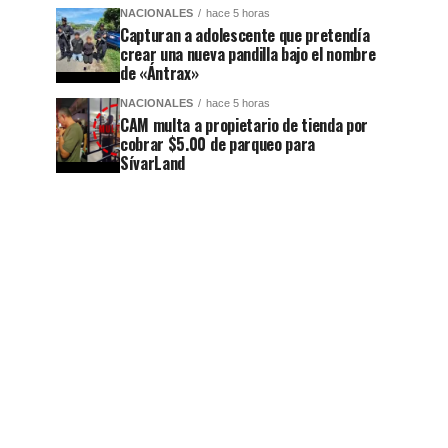
NACIONALES
hace 5 horas
Capturan a adolescente que pretendía
crear una nueva pandilla bajo el nombre
de «Ántrax»
NACIONALES
hace 5 horas
CAM multa a propietario de tienda por
cobrar $5.00 de parqueo para
SívarLand