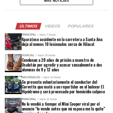
MÁS NOTICIAS
ÚLTIMOS
VIDEOS
POPULARES
PRINCIPAL
hace 7 horas
Aparatoso accidente en la carretera a Santa Ana
deja al menos 10 lesionados cerca de Hilasal
JUDICIAL
hace 10 horas
Condenan a 20 años de prisión a maestro de
Usulután por agredir y acosar sexualmente a dos
alumnas de 9 y 12 años
NACIONALES
hace 11 horas
Se presenta voluntariamente el conductor del
Corvette que mató a un repartidor en el bulevar El
Hipódromo y será procesado por homicidio culposo
PRINCIPAL
hace 11 horas
No lo vendió a tiempo: el Mini Cooper viral por el
anuncio “lo vendo antes que mi esposa me lo quite”