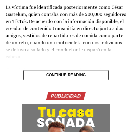
La víctima fue identificada posteriormente como César
Gastelum, quien contaba con más de 500,000 seguidores
en TikTok. De acuerdo con la información disponible, el
creador de contenido transmitía en directo junto a dos
amigos, vestidos de repartidores de comida como parte
de un reto, cuando una motocicleta con dos individuos
se detuvo a su lado y el conductor le disparó en la
cabeza.
Tras el ataque, la transmisión se interrumpió de
CONTINUE READING
inmediato. Posteriormente, el video fue retirado de la
plataforma, aunque portales de noticias conservaron
parte de la grabación y han difundido imágenes del
PUBLICIDAD
hecho.
Lo presentían,
momentos antes de la