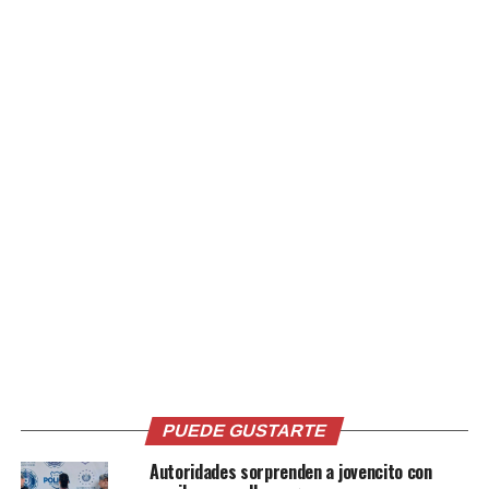
sus padres y está devastado por sus muertes”, aunque
aclara que los hechos relacionados con el caso penal no
forman parte de la disputa sobre el fideicomiso.
Inicialmente, Reiner fue representado por
Alan Jackson
,
quien posteriormente se retiró del caso. El acusado se ha
declarado no culpable de los cargos y permanece
detenido. Se prevé que el proceso judicial continúe en
septiembre. En caso de ser condenado, podría enfrentar
cadena perpetua sin posibilidad de libertad condicional
o la pena de muerte.
Comparte esto:
PUEDE GUSTARTE
Facebook
X
Autoridades sorprenden a jovencito con