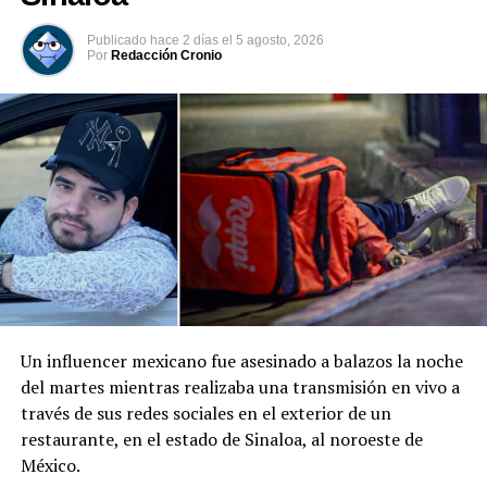
evaluación ambiental, mientras que las causas del
siniestro permanecen bajo investigación.
Publicado
hace 2 días
el
5 agosto, 2026
Por
Redacción Cronio
Comparte esto:
Facebook
X
Me gusta esto:
Un influencer mexicano fue asesinado a balazos la noche
del martes mientras realizaba una transmisión en vivo a
través de sus redes sociales en el exterior de un
restaurante, en el estado de Sinaloa, al noroeste de
México.