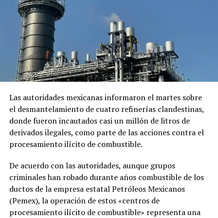
VIDEO | Un bebé asombra a
sus padres diciendo «hola»
con solo ocho semanas de
nacido
Las autoridades mexicanas informaron el martes sobre
27 agosto, 2020
el desmantelamiento de cuatro refinerías clandestinas,
En «Virales»
donde fueron incautados casi un millón de litros de
derivados ilegales, como parte de las acciones contra el
procesamiento ilícito de combustible.
RELATED TOPICS:
ABOGADOS DEFENSORES
ALAN JACKSON
ASESINATO EN PRIMER GRADO
BRENTWOOD
CASO JUDICIAL
DEFENSA LEGAL
De acuerdo con las autoridades, aunque grupos
DOBLE HOMICIDIO
DOCUMENTOS JUDICIALES
criminales han robado durante años combustible de los
FIDEICOMISO FAMILIAR
HERENCIA FAMILIAR
HOLLYWOOD
LOS ÁNGELES
MICHELE SINGER REINER
ductos de la empresa estatal Petróleos Mexicanos
NICK REINER
PLAN PATRIMONIAL
PROCESO PENAL
(Pemex), la operación de estos «centros de
ROB REINER
TRIBUNAL DE CALIFORNIA
procesamiento ilícito de combustible» representa una