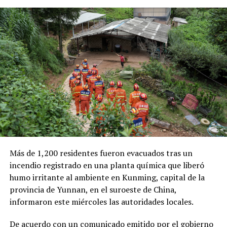
detectar las operaciones ilegales.
Las autoridades también señalaron que el robo de
combustible provocó pérdidas cercanas a los 530
millones de dólares para Pemex al cierre del segundo
trimestre, cifra que representa un incremento del 20 %
en comparación con el mismo período de 2025.
Como antecedente, recordaron que una toma
clandestina en un ducto de Pemex provocó una
explosión en 2019, en el estado de Hidalgo, dejando un
saldo de 137 personas fallecidas.
Más de 1,200 residentes fueron evacuados tras un
Comparte esto:
incendio registrado en una planta química que liberó
humo irritante al ambiente en Kunming, capital de la
Facebook
X
provincia de Yunnan, en el suroeste de China,
informaron este miércoles las autoridades locales.
Me gusta esto:
De acuerdo con un comunicado emitido por el gobierno