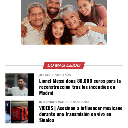
ejecución en medio de
una transmision en vivo
del Influencer César
Gastélum en Culiacán,
ya habian visto a los
Sicarios en moto, LEE
MÁS AQUÍ
LO MÁS LEÍDO
https://t.co/PUSHvHC3I7
pic.twitter.com/7xlTBAQ77c
JETSET
hace 3 días
Lionel Messi dona 80.000 euros para la
reconstrucción tras los incendios en
Madrid
— Blog del Narco
INTERNACIONALES
hace 2 días
México
VIDEOS | Asesinan a influencer mexicano
(@blogdelnarcomx)
durante una transmisión en vivo en
Sinaloa
August 5, 2026