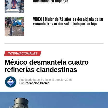
marihuana en Ilopango
Me gusta esto:
VIDEO | Mujer de 72 años es desalojada de su
vivienda tras orden solicitada por su hijo
Relacionado
INTERNACIONALES
México desmantela cuatro
refinerías clandestinas
Madre confiesa que ella y su
Reino Unido: Familia recibe
Publicado
hace 2 días
el
5 agosto, 2026
pareja mataron de hambre a
$47 millones por una
Por
Redacción Cronio
sus hijas
negligencia en el parto que
18 marzo, 2022
dejó graves secuelas a su
En «Internacionales»
bebé
22 julio, 2020
En «Internacionales»