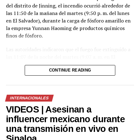
del distrito de Jinning, el incendio ocurrió alrededor de
las 11:50 de la mañana del martes (9:50 p. m. del lunes
en El Salvador), durante la carga de fósforo amarillo en
la empresa Yunnan Haoming de productos químicos
finos de fósforo.
Las autoridades indicaron que el fuego fue extinguido a
las 11:07 de la noche del martes (9:07 a. m. en El
Salvador) y que el incidente no dejó víctimas.
CONTINUE READING
El fósforo amarillo en combustión generó una nube de
humo que degradó temporalmente la calidad del aire en
la zona. Según las autoridades, la exposición a este tipo
INTERNACIONALES
de humo puede provocar irritación en los ojos, la nariz y
VIDEOS | Asesinan a
las vías respiratorias.
influencer mexicano durante
Tras el incendio, la empresa suspendió sus operaciones
una transmisión en vivo en
y su producción. Asimismo, las autoridades informaron
que continuarán con las labores de supervisión y
Sinaloa