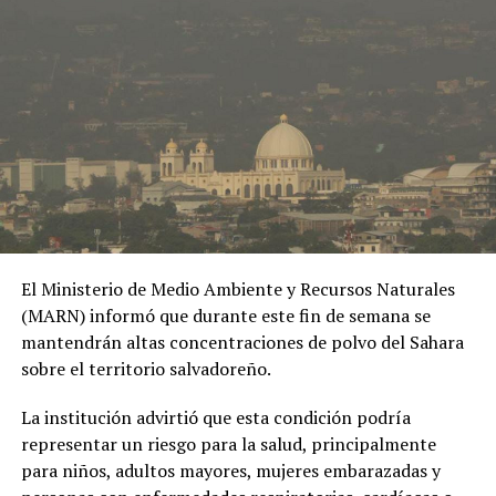
RESPUESTA PROPORCIONAL
SEGURIDAD INTERNACIONAL
TENSIONES INTERNACIONALES
UP NEXT
Gobierno Trump espera terminar el muro fronterizo con
México a finales de 2027
DON'T MISS
Hijo de Reiner, acusado de matar a sus padres, reclama
fondos familiares para su defensa
El Ministerio de Medio Ambiente y Recursos Naturales
(MARN) informó que durante este fin de semana se
mantendrán altas concentraciones de polvo del Sahara
sobre el territorio salvadoreño.
La institución advirtió que esta condición podría
representar un riesgo para la salud, principalmente
para niños, adultos mayores, mujeres embarazadas y