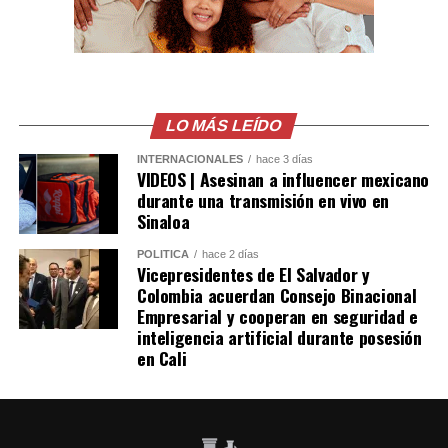
despertó las sospechas de las autoridades y permitió
detectar las operaciones ilegales.
Las autoridades también señalaron que el robo de
combustible provocó pérdidas cercanas a los 530
millones de dólares para Pemex al cierre del segundo
LO MÁS LEÍDO
trimestre, cifra que representa un incremento del 20 %
INTERNACIONALES
hace 3 días
en comparación con el mismo período de 2025.
VIDEOS | Asesinan a influencer mexicano
durante una transmisión en vivo en
Como antecedente, recordaron que una toma
Sinaloa
clandestina en un ducto de Pemex provocó una
POLÍTICA
hace 2 días
explosión en 2019, en el estado de Hidalgo, dejando un
Vicepresidentes de El Salvador y
saldo de 137 personas fallecidas.
Colombia acuerdan Consejo Binacional
Empresarial y cooperan en seguridad e
inteligencia artificial durante posesión
Comparte esto:
en Cali
Facebook
X
Me gusta esto: