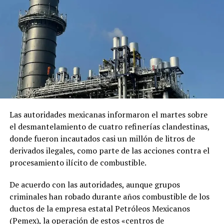
en 2025 a más de 11 años de cárcel por esos actos, una
sentencia que el Gobierno mexicano considera ilegal.
El comunicado emitido por las cancillerías no ofreció
mayores detalles sobre el acuerdo para restablecer las
relaciones diplomáticas.
Sheinbaum también indicó que Chávez viajó a México en
un avión militar y calificó la entrega del salvoconducto
como «una acción de buena voluntad» de la presidenta
Las autoridades mexicanas informaron el martes sobre
Keiko Fujimori.
el desmantelamiento de cuatro refinerías clandestinas,
donde fueron incautados casi un millón de litros de
derivados ilegales, como parte de las acciones contra el
Comparte esto:
procesamiento ilícito de combustible.
Facebook
X
De acuerdo con las autoridades, aunque grupos
criminales han robado durante años combustible de los
Me gusta esto:
ductos de la empresa estatal Petróleos Mexicanos
(Pemex), la operación de estos «centros de