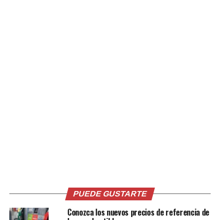
Comparte esto:
Facebook
X
Me gusta esto:
Relacionado
PUEDE GUSTARTE
Conozca los nuevos precios de referencia de
Fuerzas estadounidenses
Biden advierte a Irán que