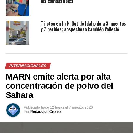
los combustibles
derriban drones iraníes que
está preparado para
apuntaban a Israel
proteger a Estados Unidos
14 abril, 2024
24 marzo, 2023
En «Internacionales»
En «Internacionales»
Tiroteo en In-N-Out de Idaho deja 3 muertos
y 7 heridos; sospechoso también falleció
Irán bloquea el Estrecho de
INTERNACIONALES
Ormuz, clave para el tránsito
global de petróleo
MARN emite alerta por alta
22 junio, 2025
concentración de polvo del
En «Internacionales»
Sahara
RELATED TOPICS:
ATAQUE MILITAR
COMANDO CENTRAL
Publicado
hace 12 horas
el
7 agosto, 2026
CONFLICTO EN MEDIO ORIENTE
DONALD TRUMP
Por
Redacción Cronio
EJÉRCITO IRANÍ
ESCALADA MILITAR
ESTADOS UNIDOS
ESTRECHO DE ORMUZ
FUERZAS ESTADOUNIDENSES
HELICÓPTERO APACHE
INTERCAMBIO DE MISILES
IRAN
IRÁN E ISRAEL
LEGÍTIMA DEFENSA