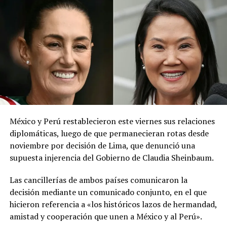
concentraciones altas. Conoce los detalles y toma las
precauciones necesarias», publicó la institución en la
red social X.
El ministerio agregó que, pese a la presencia del polvo
del Sahara, se esperan lluvias durante los próximos días,
por lo que pidió a la población mantenerse atenta a la
información oficial sobre las condiciones
meteorológicas.
México y Perú restablecieron este viernes sus relaciones
Las autoridades reiteraron el llamado a consultar los
diplomáticas, luego de que permanecieran rotas desde
canales oficiales del MARN y adoptar las medidas de
noviembre por decisión de Lima, que denunció una
prevención necesarias para reducir los efectos de este
supuesta injerencia del Gobierno de Claudia Sheinbaum.
fenómeno atmosférico, especialmente entre las
personas con mayor riesgo de complicaciones de salud.
Las cancillerías de ambos países comunicaron la
decisión mediante un comunicado conjunto, en el que
Comparte esto:
hicieron referencia a «los históricos lazos de hermandad,
amistad y cooperación que unen a México y al Perú».
Facebook
X