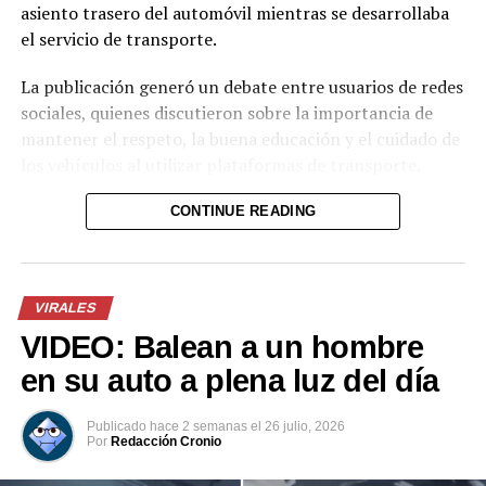
asiento trasero del automóvil mientras se desarrollaba
el servicio de transporte.
La publicación generó un debate entre usuarios de redes
sociales, quienes discutieron sobre la importancia de
mantener el respeto, la buena educación y el cuidado de
los vehículos al utilizar plataformas de transporte.
El afectado explicó que decidió hacer pública la imagen
CONTINUE READING
debido a que consideró que la conducta de la mujer
representó una falta de respeto hacia él como
conductor y hacia los futuros usuarios del servicio.
VIRALES
VIDEO: Balean a un hombre
en su auto a plena luz del día
Publicado
hace 2 semanas
el
26 julio, 2026
Por
Redacción Cronio