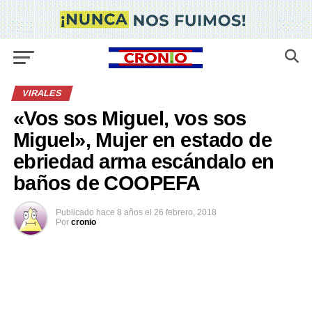
VIRALES
«Vos sos Miguel, vos sos
Miguel», Mujer en estado de
ebriedad arma escándalo en
baños de COOPEFA
Publicado
hace 8 años
el
26 febrero, 2018
Por
cronio