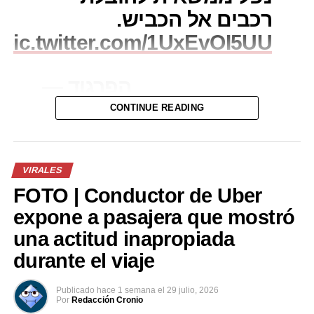
רכבים אל הכביש.
pic.twitter.com/1UxEvOI5UU
— הפרגוד
(@moshepargod)
July
CONTINUE READING
27, 2026
VIRALES
Comparte esto:
FOTO | Conductor de Uber
Facebook
X
expone a pasajera que mostró
una actitud inapropiada
Me gusta esto:
durante el viaje
Publicado
hace 1 semana
el
29 julio, 2026
Por
Redacción Cronio