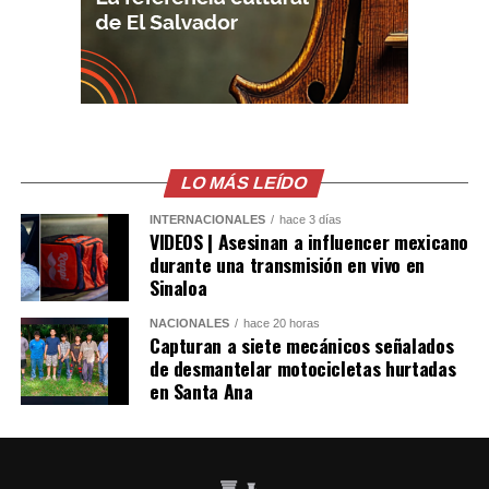
pic.twitter.com/upJyZXvTsz
— AugustinBrian
(@AugustinBrian3)
July
24, 2026
LO MÁS LEÍDO
INTERNACIONALES
hace 3 días
VIDEOS | Asesinan a influencer mexicano
Comparte esto:
durante una transmisión en vivo en
Sinaloa
Facebook
X
NACIONALES
hace 20 horas
Capturan a siete mecánicos señalados
Me gusta esto:
de desmantelar motocicletas hurtadas
en Santa Ana