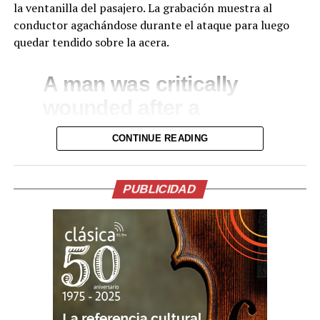
Facebook
X
la ventanilla del pasajero. La grabación muestra al
conductor agachándose durante el ataque para luego
quedar tendido sobre la acera.
Me gusta esto:
A man was critically
wounded after a
gunman opened fire on
CONTINUE READING
his Dodge Challenger in
broad daylight in North
PUBLICIDAD
Philadelphia.
The car was riddled
with bullets through the
passenger-side
window.