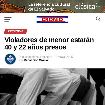
PRINCIPAL
Violadores de menor estarán
40 y 22 años presos
Publicado
hace 3 meses
el
12 mayo, 2026
Por
Redacción Cronio