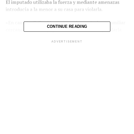
El imputado utilizaba la fuerza y mediante amenazas
introducía a la menor a su casa para violarla.
«En cambio, Calles Menjívar era la pareja de un familiar
CONTINUE READING
cercano de la niña y aprovechaba de tocarla y violarla
cuando visitaba a su abuela», dijo la fiscal.
ADVERTISEMENT
A Jacobo Galdámez se le condenó a 20 años de prisión
por el delito de violación en menor o incapaz
continuada y otros 20 por el de agresión sexual en
menor o incapaz continuada. Y a Calles Menjívar se le
impuso 14 años por violación y ocho más por agresión
sexual.
Comparte esto:
Facebook
X