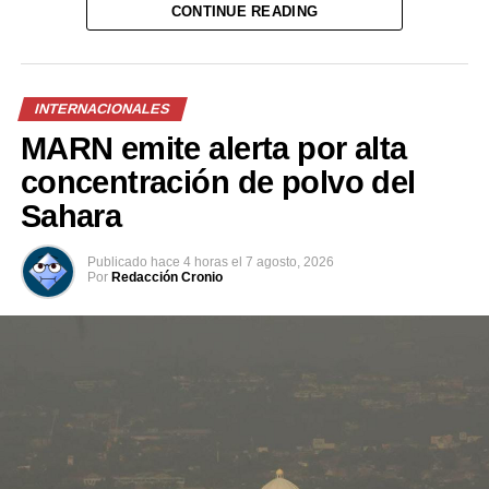
CONTINUE READING
INTERNACIONALES
MARN emite alerta por alta
concentración de polvo del
Sahara
Publicado
hace 4 horas
el
7 agosto, 2026
Por
Redacción Cronio
Previo al acto protocolario, el Vicemandatario
salvadoreño, dialogó con el Presidente Abelardo de la
Espriella, a quien envió un afectuoso saludo de parte del
Presidente Bukele y expresó sus mejores deseos al