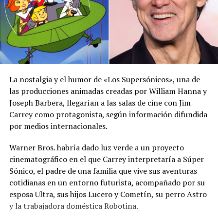
del Sahara, se esperan lluvias durante los próximos días,
por lo que pidió a la población mantenerse atenta a la
información oficial sobre las condiciones
meteorológicas.
Las autoridades reiteraron el llamado a consultar los
canales oficiales del MARN y adoptar las medidas de
La nostalgia y el humor de «Los Supersónicos», una de
prevención necesarias para reducir los efectos de este
las producciones animadas creadas por William Hanna y
fenómeno atmosférico, especialmente entre las
Joseph Barbera, llegarían a las salas de cine con Jim
personas con mayor riesgo de complicaciones de salud.
Carrey como protagonista, según información difundida
por medios internacionales.
Comparte esto:
Warner Bros. habría dado luz verde a un proyecto
Facebook
X
cinematográfico en el que Carrey interpretaría a Súper
Sónico, el padre de una familia que vive sus aventuras
cotidianas en un entorno futurista, acompañado por su
Me gusta esto:
esposa Ultra, sus hijos Lucero y Cometín, su perro Astro
y la trabajadora doméstica Robotina.