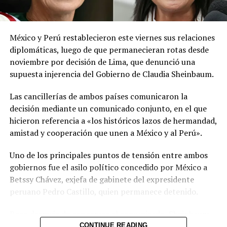
información oficial sobre las condiciones
meteorológicas.
México y Perú restablecieron este viernes sus relaciones
Las autoridades reiteraron el llamado a consultar los
diplomáticas, luego de que permanecieran rotas desde
canales oficiales del MARN y adoptar las medidas de
noviembre por decisión de Lima, que denunció una
prevención necesarias para reducir los efectos de este
supuesta injerencia del Gobierno de Claudia Sheinbaum.
fenómeno atmosférico, especialmente entre las
personas con mayor riesgo de complicaciones de salud.
Las cancillerías de ambos países comunicaron la
decisión mediante un comunicado conjunto, en el que
Comparte esto:
hicieron referencia a «los históricos lazos de hermandad,
amistad y cooperación que unen a México y al Perú».
Facebook
X
Uno de los principales puntos de tensión entre ambos
gobiernos fue el asilo político concedido por México a
Me gusta esto:
Betssy Chávez, exjefa de gabinete del expresidente
peruano Pedro Castillo, quien permanece detenido.
Poco después de conocerse el comunicado, Sheinbaum
informó durante su conferencia diaria que Chávez había
CONTINUE READING