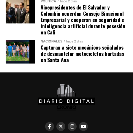
POLÍTICA
hace 2 días
Sheinbaum también indicó que Chávez viajó a México en
Vicepresidentes de El Salvador y
un avión militar y calificó la entrega del salvoconducto
Colombia acuerdan Consejo Binacional
como «una acción de buena voluntad» de la presidenta
Empresarial y cooperan en seguridad e
inteligencia artificial durante posesión
Keiko Fujimori.
en Cali
Comparte esto:
NACIONALES
hace 2 días
Capturan a siete mecánicos señalados
de desmantelar motocicletas hurtadas
Facebook
X
en Santa Ana
Me gusta esto: