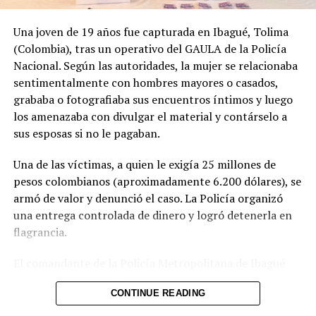
El Salvador busca capacitar a 400 personas para
desarrollar su programa de energía nuclear
Una joven de 19 años fue capturada en Ibagué, Tolima
(Colombia), tras un operativo del GAULA de la Policía
Nacional. Según las autoridades, la mujer se relacionaba
sentimentalmente con hombres mayores o casados,
grababa o fotografiaba sus encuentros íntimos y luego
los amenazaba con divulgar el material y contárselo a
sus esposas si no le pagaban.
Una de las víctimas, a quien le exigía 25 millones de
pesos colombianos (aproximadamente 6.200 dólares), se
armó de valor y denunció el caso. La Policía organizó
una entrega controlada de dinero y logró detenerla en
flagrancia.
El comandante de la Policía Metropolitana de Ibagué
explicó que la joven “seducía con sus encantos a
CONTINUE READING
hombres que tenían familia” y, una vez obtenía el
material comprometedor, iniciaba el chantaje. Las