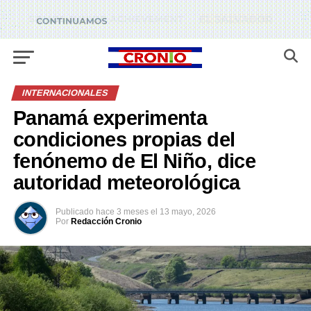
INTERNACIONALES
Panamá experimenta
condiciones propias del
fenónemo de El Niño, dice
autoridad meteorológica
Publicado
hace 3 meses
el
13 mayo, 2026
Por
Redacción Cronio