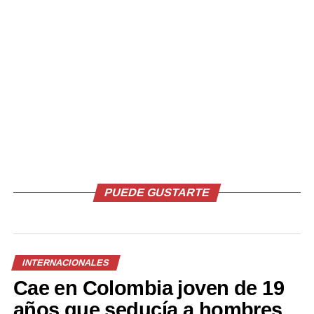
Facebook
X
Me gusta esto:
PUEDE GUSTARTE
Relacionado
INTERNACIONALES
Cae en Colombia joven de 19
Panamá registra la muerta
Una sequía severa está
años que seducía a hombres