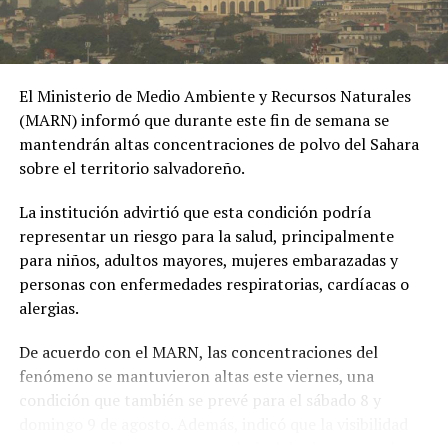
Policía capturó en
Ibagué a una joven de
19 años señalada de
El Ministerio de Medio Ambiente y Recursos Naturales
extorsionar al hombre
(MARN) informó que durante este fin de semana se
con quien sostuvo una
mantendrán altas concentraciones de polvo del Sahara
sobre el territorio salvadoreño.
relación
extramatrimonial, a
La institución advirtió que esta condición podría
representar un riesgo para la salud, principalmente
quien amenazaba con
para niños, adultos mayores, mujeres embarazadas y
exponer material íntimo
personas con enfermedades respiratorias, cardíacas o
y contarle a su esposa
alergias.
si no le entregaba la
De acuerdo con el MARN, las concentraciones del
suma de 25 millones de
fenómeno se mantuvieron altas este viernes, una
condición que también se prevé para el sábado 8 y
pesos.
domingo 9 de agosto. Además, indicó que la visibilidad
pic.twitter.com/MmwPQe2n