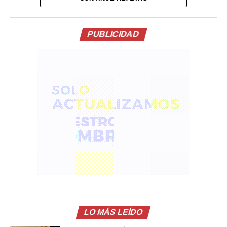
recibido el salvoconducto y estaba a punto de llegar a
México. La entrega del documento constituía una
condición de su Gobierno para avanzar en el
PUBLICIDAD
restablecimiento de las relaciones diplomáticas.
La relación entre ambos países comenzó a deteriorarse
tras la caída y detención de Castillo por su intento de
disolver el Congreso a finales de 2022. En ese momento,
México concedió asilo a la esposa y los hijos del
exmandatario.
Posteriormente, la justicia peruana condenó a Castillo
en 2025 a más de 11 años de cárcel por esos actos, una
sentencia que el Gobierno mexicano considera ilegal.
El comunicado emitido por las cancillerías no ofreció
mayores detalles sobre el acuerdo para restablecer las
relaciones diplomáticas.
LO MÁS LEÍDO