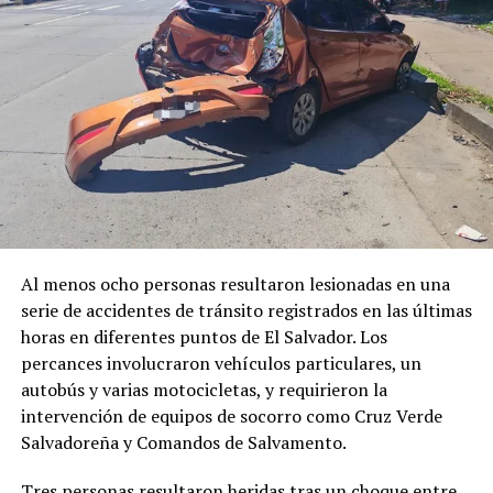
Al menos ocho personas resultaron lesionadas en una
serie de accidentes de tránsito registrados en las últimas
horas en diferentes puntos de El Salvador. Los
percances involucraron vehículos particulares, un
autobús y varias motocicletas, y requirieron la
intervención de equipos de socorro como Cruz Verde
Salvadoreña y Comandos de Salvamento.
Comparte esto:
Tres personas resultaron heridas tras un choque entre