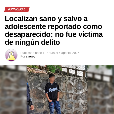
PRINCIPAL
Comparte esto:
Localizan sano y salvo a
adolescente reportado como
Facebook
X
desaparecido; no fue víctima
de ningún delito
Me gusta esto:
Publicado
hace 11 horas
el
6 agosto, 2026
Por
cronio
Relacionado