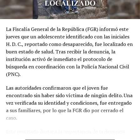
Benefician a 350 jóvenes
Segunda generación del
con las Becas Dagoberto
Programa de Becas
Gutiérrez
Legislativas Dagoberto
21 enero, 2026
Gutiérrez
La Fiscalía General de la República (FGR) informó este
En «Principal»
16 agosto, 2025
jueves que un adolescente identificado con las iniciales
En «Principal»
H. D. C., reportado como desaparecido, fue localizado en
buen estado de salud. Tras recibir la denuncia, la
institución activó de inmediato el protocolo de
búsqueda en coordinación con la Policía Nacional Civil
(PNC).
Buscan implementar
Las autoridades confirmaron que el joven fue
programa de becas con
encontrado sin haber sido víctima de ningún delito. Una
reducción del presupuesto
de la Asamblea Legislativa
vez verificada su identidad y condiciones, fue entregado
16 julio, 2024
a sus familiares, por lo que la FGR dio por cerrado el
En «Política»
caso.
Este resultado destaca la importancia de la denuncia
RELATED TOPICS:
oportuna y de la rápida activación de los mecanismos