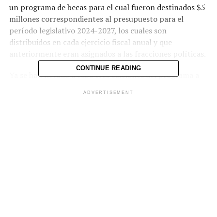
un programa de becas para el cual fueron destinados $5
millones correspondientes al presupuesto para el
período legislativo 2024-2027, los cuales son
distribuidos en cada ejercicio fiscal anual y que
anteriormente eran asignados a las fracciones políticas.
CONTINUE READING
Ya se han llevado a cabo tres ediciones del programa a
través del cual han sido beneficiados 350 bachilleres que
ADVERTISEMENT
residen en colonias y comunidades que fueron golpeadas
por la delincuencia pandilleril.
Las becas cubren el 100 % de los costos de una carrera
en cualquier universidad del país, incluyendo los gastos
de graduación. Además, los beneficiarios tienen
acompañamiento permanente del personal a cargo del
plan educativo.
Para acceder a este beneficio, cada aspirante tiene que
llenar un formulario en línea y presentar la