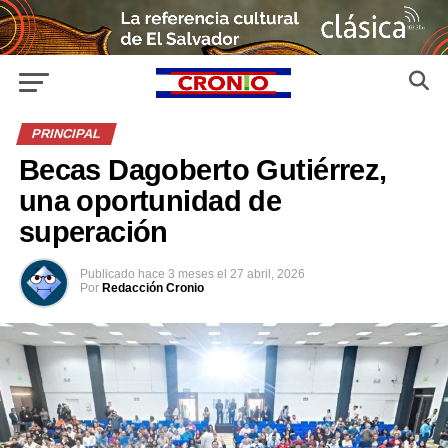
PRINCIPAL
Becas Dagoberto Gutiérrez,
una oportunidad de
superación
Publicado
hace 3 meses
el
27 abril, 2026
Por
Redacción Cronio