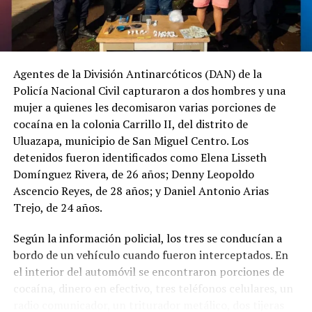
búsqueda, en
coordinación con la
@PNCSV
.
Agentes de la División Antinarcóticos (DAN) de la
Policía Nacional Civil capturaron a dos hombres y una
Afortunadamente, ha
mujer a quienes les decomisaron varias porciones de
sido localizado sin ser
cocaína en la colonia Carrillo II, del distrito de
víctima de ningún
Uluazapa, municipio de San Miguel Centro. Los
detenidos fueron identificados como Elena Lisseth
delito.
Domínguez Rivera, de 26 años; Denny Leopoldo
pic.twitter.com/jRpWhKuxv
Ascencio Reyes, de 28 años; y Daniel Antonio Arias
Trejo, de 24 años.
— Fiscalía General de
Según la información policial, los tres se conducían a
la República El
bordo de un vehículo cuando fueron interceptados. En
el interior del automóvil se encontraron porciones de
Salvador (@FGR_SV)
cocaína, dinero en efectivo, tres teléfonos celulares, un
August 6, 2026
radio comunicador, un triturador metálico, dos tijeras