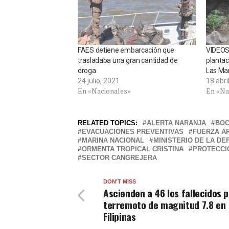
FAES detiene embarcación que
VIDEOS 
trasladaba una gran cantidad de
plantac
droga
Las Mar
24 julio, 2021
18 abri
En «Nacionales»
En «Na
RELATED TOPICS:
ALERTA NARANJA
BOC
EVACUACIONES PREVENTIVAS
FUERZA A
MARINA NACIONAL
MINISTERIO DE LA DE
ORMENTA TROPICAL CRISTINA
PROTECCIÓ
SECTOR CANGREJERA
DON'T MISS
Ascienden a 46 los fallecidos 
terremoto de magnitud 7.8 en
Filipinas