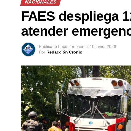
NACIONALES
FAES despliega 12
atender emergenci
Publicado
hace 2 meses
el
10 junio, 2026
Por
Redacción Cronio