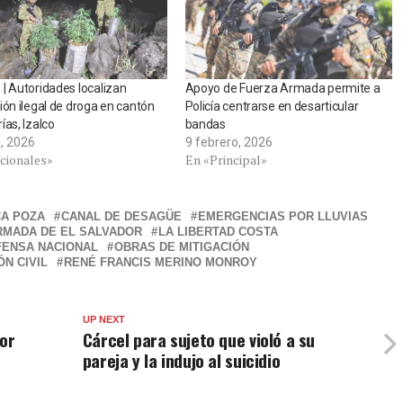
| Autoridades localizan
Apoyo de Fuerza Armada permite a
ión ilegal de droga en cantón
Policía centrarse en desarticular
ías, Izalco
bandas
l, 2026
9 febrero, 2026
cionales»
En «Principal»
A POZA
CANAL DE DESAGÜE
EMERGENCIAS POR LLUVIAS
RMADA DE EL SALVADOR
LA LIBERTAD COSTA
FENSA NACIONAL
OBRAS DE MITIGACIÓN
N CIVIL
RENÉ FRANCIS MERINO MONROY
UP NEXT
por
Cárcel para sujeto que violó a su
pareja y la indujo al suicidio