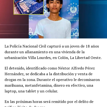
Relacionado
Fundadores de la MS
Enviado a juicio cabecilla de
continúan siendo juzgados
la MS capturado en
La Policía Nacional Civil capturó a un joven de 18 años
30 abril, 2026
Guatemala y entregado a El
durante un allanamiento en una vivienda de la
En «Principal»
Salvador
urbanización Villa Lourdes, en Colón, La Libertad Oeste.
25 mayo, 2023
En «Judicial»
El detenido, identificado como Néstor Alfredo Pérez
Hernández, se dedicaba a la distribución y venta de
drogas en la zona. Durante el operativo le decomisaron
marihuana, metanfetamina, dinero en efectivo, una
laptop, una tablet y un celular.
Juez solicita certificaciones
En las próximas horas será remitido por el delito de
de condenas por crímenes
que ordenaron 486