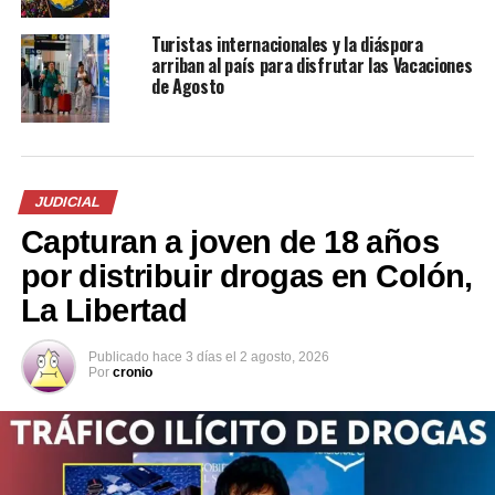
A los pandilleros se les atribuye el uso de niños para
Turistas internacionales y la diáspora
movilizar la droga, cobrar la extorsión, mover las armas
arriban al país para disfrutar las Vacaciones
de Agosto
de fuego para evitar cualquier tipo de sospecha por
parte de la policía en esos momentos.
Comparte esto:
JUDICIAL
Capturan a joven de 18 años
Facebook
X
por distribuir drogas en Colón,
La Libertad
Publicado
hace 3 días
el
2 agosto, 2026
Por
cronio
Me gusta esto: