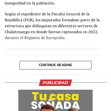
inseguridad en la población.
Comparte esto:
Según el expediente de la Fiscalía General de la
Facebook
X
República (FGR), los imputados formaban parte de la
estructura que delinquían en diferentes sectores de
Chalatenango en donde fueron capturados en 2022,
Me gusta esto:
durante el Régimen de Excepción.
Entre los condenados se encuentra el homeboy José
Gerardo Hércules Pineda, alias «charcha», quien recibió
una pena de 53 años de prisión; y los paros Luis
CONTINUE READING
Fernando Alvarado Reyes, alias «canchis»; Hugo Alberto
Romero Castillo, alias «Hugo»; y Josué Ezequiel
Marroquín Pineda, alias «beleti» o «zunso», fueron
PUBLICIDAD
condenados a 26 años de prisión cada uno.
También recibieron una condena de 26 años de cárcel
los colaboradores Yeimy Gregoria Clavel Quijada,
también conocida como Yeimin Gregoria Clavel Quijada,