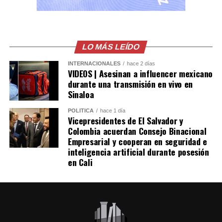
detectar las operaciones ilegales.
Las autoridades también señalaron que el robo de
combustible provocó pérdidas cercanas a los 530
millones de dólares para Pemex al cierre del segundo
LO MÁS LEÍDO
trimestre, cifra que representa un incremento del 20 %
INTERNACIONALES
hace 2 días
en comparación con el mismo período de 2025.
VIDEOS | Asesinan a influencer mexicano
durante una transmisión en vivo en
Como antecedente, recordaron que una toma
Sinaloa
clandestina en un ducto de Pemex provocó una
POLÍTICA
hace 1 día
explosión en 2019, en el estado de Hidalgo, dejando un
Vicepresidentes de El Salvador y
saldo de 137 personas fallecidas.
Colombia acuerdan Consejo Binacional
Empresarial y cooperan en seguridad e
inteligencia artificial durante posesión
Comparte esto:
en Cali
Facebook
X
Me gusta esto: