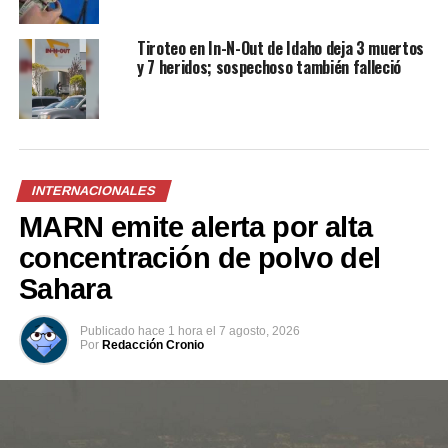
Facebook
X
Tiroteo en In-N-Out de Idaho deja 3 muertos
y 7 heridos; sospechoso también falleció
Me gusta esto:
INTERNACIONALES
MARN emite alerta por alta
concentración de polvo del
Relacionado
Sahara
Publicado
hace 1 hora
el
7 agosto, 2026
Por
Redacción Cronio
Bill Clinton enfrenta
Bill Clinton asegura ante
interrogatorio sobre sus
congresistas que no sabía de