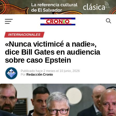
INTERNACIONALES
«Nunca victimicé a nadie»,
dice Bill Gates en audiencia
sobre caso Epstein
Publicado
hace 2 meses
el
10 junio, 2026
Por
Redacción Cronio