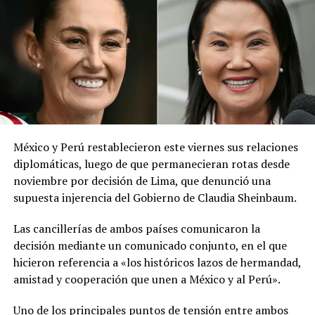
precauciones necesarias», publicó la institución en la
red social X.
El ministerio agregó que, pese a la presencia del polvo
del Sahara, se esperan lluvias durante los próximos días,
por lo que pidió a la población mantenerse atenta a la
información oficial sobre las condiciones
meteorológicas.
México y Perú restablecieron este viernes sus relaciones
Las autoridades reiteraron el llamado a consultar los
diplomáticas, luego de que permanecieran rotas desde
canales oficiales del MARN y adoptar las medidas de
noviembre por decisión de Lima, que denunció una
prevención necesarias para reducir los efectos de este
supuesta injerencia del Gobierno de Claudia Sheinbaum.
fenómeno atmosférico, especialmente entre las
personas con mayor riesgo de complicaciones de salud.
Las cancillerías de ambos países comunicaron la
decisión mediante un comunicado conjunto, en el que
Comparte esto:
hicieron referencia a «los históricos lazos de hermandad,
amistad y cooperación que unen a México y al Perú».
Facebook
X
Uno de los principales puntos de tensión entre ambos