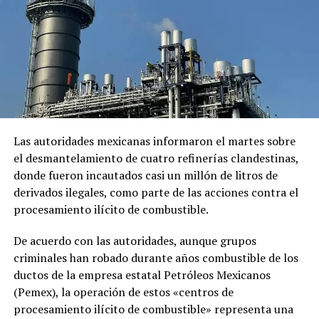
sentencia que el Gobierno mexicano considera ilegal.
El comunicado emitido por las cancillerías no ofreció
mayores detalles sobre el acuerdo para restablecer las
relaciones diplomáticas.
Sheinbaum también indicó que Chávez viajó a México en
un avión militar y calificó la entrega del salvoconducto
como «una acción de buena voluntad» de la presidenta
Las autoridades mexicanas informaron el martes sobre
Keiko Fujimori.
el desmantelamiento de cuatro refinerías clandestinas,
donde fueron incautados casi un millón de litros de
derivados ilegales, como parte de las acciones contra el
Comparte esto:
procesamiento ilícito de combustible.
Facebook
X
De acuerdo con las autoridades, aunque grupos
criminales han robado durante años combustible de los
Me gusta esto:
ductos de la empresa estatal Petróleos Mexicanos
(Pemex), la operación de estos «centros de
procesamiento ilícito de combustible» representa una