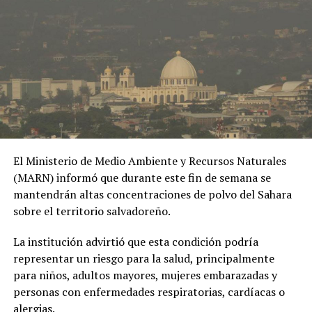
lazos con Epstein
los delitos de Epstein
27 febrero, 2026
28 febrero, 2026
En «Internacionales»
En «Internacionales»
Salen a la luz fotografías de
víctima sexual de Jeffrey
Epstein dando masaje a Bill
El Ministerio de Medio Ambiente y Recursos Naturales
Clinton
(MARN) informó que durante este fin de semana se
19 agosto, 2020
En «Internacionales»
mantendrán altas concentraciones de polvo del Sahara
sobre el territorio salvadoreño.
RELATED TOPICS:
BILL GATES
La institución advirtió que esta condición podría
CÁMARA DE REPRESENTANTES
CASO EPSTEIN
representar un riesgo para la salud, principalmente
COMITÉ DE SUPERVISIÓN
para niños, adultos mayores, mujeres embarazadas y
CONGRESO DE ESTADOS UNIDOS
DEPARTAMENTO DE JUSTICIA
DOCUMENTOS JUDICIALES
personas con enfermedades respiratorias, cardíacas o
ESTADOS UNIDOS
INVESTIGACIÓN FEDERAL
alergias.
JEFFREY EPSTEIN
JUSTICIA PARA LAS VÍCTIMAS