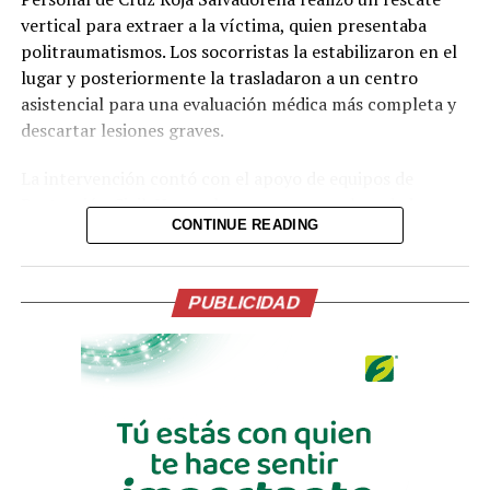
vertical para extraer a la víctima, quien presentaba
politraumatismos. Los socorristas la estabilizaron en el
lugar y posteriormente la trasladaron a un centro
Comparte esto:
asistencial para una evaluación médica más completa y
descartar lesiones graves.
Facebook
X
La intervención contó con el apoyo de equipos de
Protección Civil. Hasta el momento no se han dado a
Me gusta esto:
CONTINUE READING
conocer más detalles sobre las circunstancias exactas de
la caída ni el estado de salud actual de la paciente.
Las autoridades recomiendan a la población extremar
PUBLICIDAD
precauciones en zonas cercanas a quebradas y taludes,
especialmente durante la noche o en condiciones de
poca visibilidad.