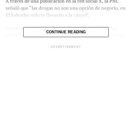
A través de una publicación en la red social X, la PNC
señaló que “las drogas no son una opción de negocio, en
El Salvador solo te llevarán a la cárcel”.
La corporación policial agregó que Sánchez Sánchez
CONTINUE READING
será remitido por los delitos de tráfico ilícito y tenencia,
portación o conducción ilegal e irresponsable de arma
ADVERTISEMENT
de fuego.
Comparte esto:
Facebook
X
Me gusta esto: